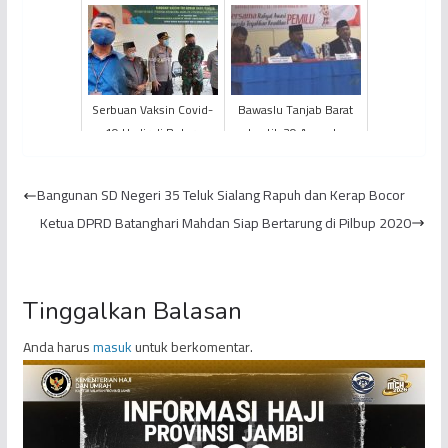
Tidak Punya Bubuk
Hidup dengan
Abate
Meminum Racun
Rumput
Serbuan Vaksin Covid-
Bawaslu Tanjab Barat
19 Hadir di Betara
Lantik 39 Anggota
Panwascam Terpilih
Bangunan SD Negeri 35 Teluk Sialang Rapuh dan Kerap Bocor
Ketua DPRD Batanghari Mahdan Siap Bertarung di Pilbup 2020
Tinggalkan Balasan
Anda harus
masuk
untuk berkomentar.