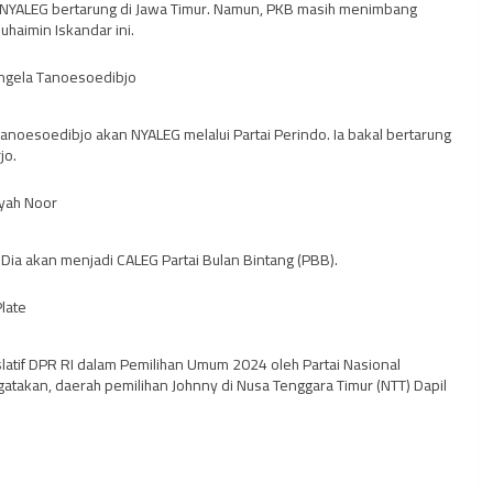
 NYALEG bertarung di Jawa Timur. Namun, PKB masih menimbang
haimin Iskandar ini.
Angela Tanoesoedibjo
Tanoesoedibjo akan NYALEG melalui Partai Perindo. Ia bakal bertarung
jo.
syah Noor
Dia akan menjadi CALEG Partai Bulan Bintang (PBB).
late
islatif DPR RI dalam Pemilihan Umum 2024 oleh Partai Nasional
atakan, daerah pemilihan Johnny di Nusa Tenggara Timur (NTT) Dapil