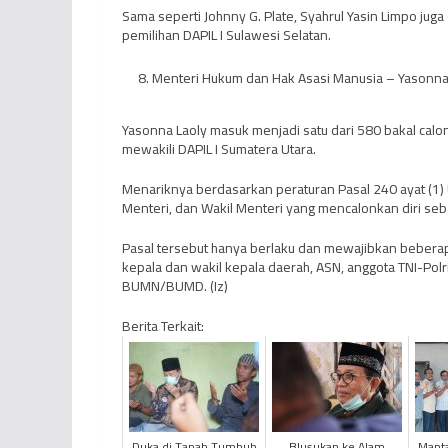
Sama seperti Johnny G. Plate, Syahrul Yasin Limpo juga
pemilihan DAPIL I Sulawesi Selatan.
Menteri Hukum dan Hak Asasi Manusia – Yasonna
Yasonna Laoly masuk menjadi satu dari 580 bakal calon l
mewakili DAPIL I Sumatera Utara.
Menariknya berdasarkan peraturan Pasal 240 ayat (
Menteri, dan Wakil Menteri yang mencalonkan diri sebag
Pasal tersebut hanya berlaku dan mewajibkan beberap
kepala dan wakil kepala daerah, ASN, anggota TNI-Pol
BUMN/BUMD. (Iz)
Berita Terkait:
Duka di Tanah Tumbuh
Blusukan ke Alam
Manta