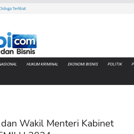
iduga Terlibat
 Bara di KCBN
rtamax Jadi Rp
Anggaran
va Zenix di
NASIONAL
HUKUM KRIMINAL
EKONOMI BISNIS
POLITIK
P
dan Wakil Menteri Kabinet