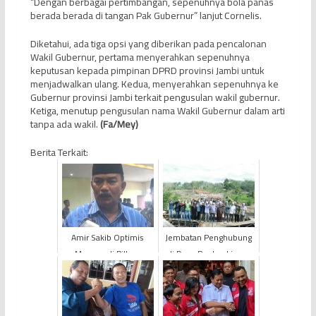
“Dengan berbagai pertimbangan, sepenuhnya bola panas
berada berada di tangan Pak Gubernur” lanjut Cornelis.
Diketahui, ada tiga opsi yang diberikan pada pencalonan
Wakil Gubernur, pertama menyerahkan sepenuhnya
keputusan kepada pimpinan DPRD provinsi Jambi untuk
menjadwalkan ulang. Kedua, menyerahkan sepenuhnya ke
Gubernur provinsi Jambi terkait pengusulan wakil gubernur.
Ketiga, menutup pengusulan nama Wakil Gubernur dalam arti
tanpa ada wakil.
(Fa/Mey)
Berita Terkait:
Amir Sakib Optimis
Jembatan Penghubung
Menang di Pilbup
di Desa Rantau Limau
Tanjab Barat
Manis Jadi Dedikasi
Nyata FU Menjabat
Gubenu...