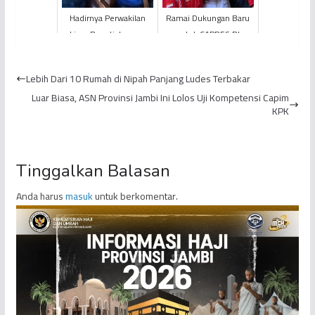
Hadirnya Perwakilan
Ramai Dukungan Baru
Lima Bupati, Lampu
untuk CAPRES RI
Hijau Buat Sani di
Prabowo Subianto
Pilgub?
Lebih Dari 10 Rumah di Nipah Panjang Ludes Terbakar
Luar Biasa, ASN Provinsi Jambi Ini Lolos Uji Kompetensi Capim
KPK
Tinggalkan Balasan
Anda harus
masuk
untuk berkomentar.