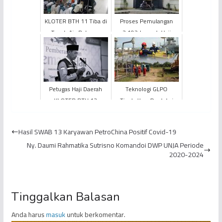
KLOTER BTH 11 Tiba di
Proses Pemulangan
Tanah Air, Ratusan
3.103 Jemaah Haji
Jemaah Transit di
Provinsi Jambi Dimulai
Bandara Hang Nadim
Batam
Petugas Haji Daerah
Teknologi GLPO
KLOTER BTH 13
Tingkatkan Produksi
Provinsi Jambi Wafat
Minyak di PetroChina
Saat Bertugas di Tanah
International Jabung
Hasil SWAB 13 Karyawan PetroChina Positif Covid-19
Suci
Ltd.
Ny. Daumi Rahmatika Sutrisno Komandoi DWP UNJA Periode
2020-2024
Tinggalkan Balasan
Anda harus
masuk
untuk berkomentar.