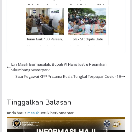
PetroChina Gaungkan
Serah Terimakan PPM
Pentingnya Perubahan
Fasilitas Pendukung
Perilaku Guna
Pelaksanaan Vaksinasi
Membasmi C...
...
Iuran Naik 100 Persen,
Tolak Stockpile Batu
Masyarakat Pilih Turun
Bara, Warga Aurduri dan
Kelas
Mendalo Darat Gelar
Doa Bersama
Izin Masih Bermasalah, Bupati Al Haris Justru Resmikan
Sikumbang Waterpark
Satu Pegawai KPP Pratama Kuala Tungkal Terpapar Covid-19
Tinggalkan Balasan
Anda harus
masuk
untuk berkomentar.