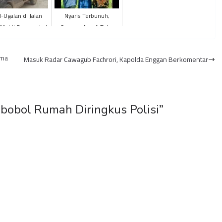
l-Ugalan di Jalan
Nyaris Terbunuh,
 Mobil Pengangkut
Seorang Ibu di Tebo
Terlibat Insiden
Aniaya Anak Kandung
h TKP Kecelakaan
Gunakan Kapak
ama
Masuk Radar Cawagub Fachrori, Kapolda Enggan Berkomentar
mbobol Rumah Diringkus Polisi
”