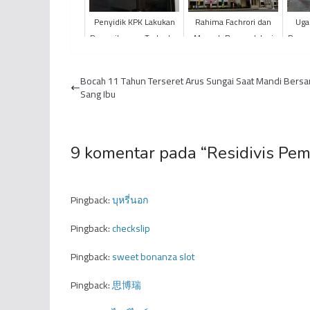
Penyidik KPK Lakukan
Rahima Fachrori dan
Uga
Pemeriksaaan Terhadap
Masnah Busyro Jalani
Raya,
Dua Orang di POLDA
Pemeriksaan KPK di
Ayam
Jambi
MAPOLDA Jambi
Tuju
Bocah 11 Tahun Terseret Arus Sungai Saat Mandi Bers
Sang Ibu
9 komentar pada “
Residivis Pe
Pingback:
บุหรี่นอก
Pingback:
checkslip
Pingback:
sweet bonanza slot
Pingback:
思博瑞