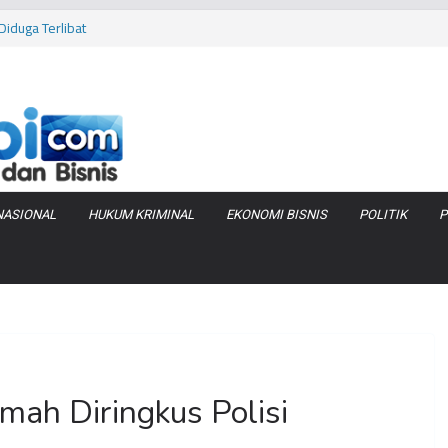
iduga Terlibat
 Bara di KCBN
rtamax Jadi Rp
Anggaran
va Zenix di
NASIONAL
HUKUM KRIMINAL
EKONOMI BISNIS
POLITIK
P
mah Diringkus Polisi