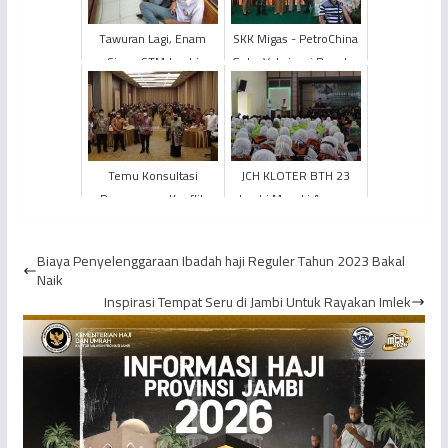
Tawuran Lagi, Enam
SKK Migas - PetroChina
Siswa STM Jambi
Gelar Vaksinasi Booster
Diamankan Polisi
Covid-19 Bagi Karyawan
Temu Konsultasi
JCH KLOTER BTH 23
Penanganan Konflik
Jambi Masuki Asrama
Paham Keagamaan
dan Siap
Kanwil Kementerian
Diberangkatkan
Biaya Penyelenggaraan Ibadah haji Reguler Tahun 2023 Bakal
Agama Provinsi ...
Naik
Inspirasi Tempat Seru di Jambi Untuk Rayakan Imlek