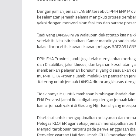
Dengan jumlah jemaah LANSIA tersebut, PPIH EHA Pro
keselamatan jemaah selama mengikuti proses pemberan
yakni dengan menyediakan fasilitas dan sarana prasa
“Jadi yang LANSIA ini ya walaupun dekat tetap kita nai
setelah itu kita istirahatkan. Kamar mandinya sudah a
kalau dipencet itu kawan-kawan petugas SATGAS LANSIA
PPIH EHA Provinsi Jambi juga telah menyiapkan berbaga
dan Disabilitas, jalur khusus, dan layanan kesehatan ya
memberikan pelayanan konsumsi yang disesuaikan den
ini, PPIH EHA Provinsi Jambi melakukan pemisahan jeni
Katering untuk jemaah LANSIA dirancang khusus de
Tidak hanya itu, untuk tambahan bimbingan ibadah da
EHA Provinsi Jambi tidak digabung dengan jemaah la
kamar jemaah yakni di Gedung Hijir Ismail yang meru
Diketahui, untuk mengoptimalkan pelayanan dan peman
Petugas KLOTER agar setiap jemaah mendapatkan perha
Menjadi terobosan terbaru pada penyelenggaraan ibad
Penyelenggaraan Haji dan Umrah (PHU) menghadirkan a