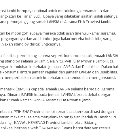
vinsi Jambi berupaya optimal untuk mendukung kenyamanan dan
gkatan ke Tanah Suci. Upaya yang dilakukan saat ini salah satunya
rana penunjang yang ramah LANSIA di Asrama EHA Provinsi Jambi.
kkan ke mobil golf, supaya mereka tidak jalan (menuju kamar asrama),
da pegangannya dan ada tombol juga kalau mereka butuh kita, yang
 akan stand by disitu,” ungkapnya.
i fasilitas pendukung lainnya seperti kursi roda untuk jemaah LANSIA
ng stand by selama 24 jam. Selain itu, PPIH EHA Provinsi Jambi juga
gan kebutuhan kesehatan jemaah LANSIA dan Disabilitas. Dalam hal
s konsumsi antara jemaah reguler dan jemaah LANSIA dan Disabilitas.
ngan memperhatikan aspek kesehatan dan kemudahan mengonsumsi.
n manasik (BIMSIK) kepada jemaah LANSIA selama berada di Asrama
innya. Dimana BIMSIK kepada jemaah LANSIA berada dekat dengan
pakan Rumah Ramah LANSIA Asrama EHA Provinsi Jambi.
tauan, PPIH EHA Provinsi Jambi senantiasa berkoordinasi dengan
tian maksimal selama menjalankan rangkaian ibadah di Tanah Suci.
ah haji, KANWIL KEMENAG Provinsi Jambi melalui Bidang
plikasi berbasis web “HARAMAINS” yang berisi data yang terus