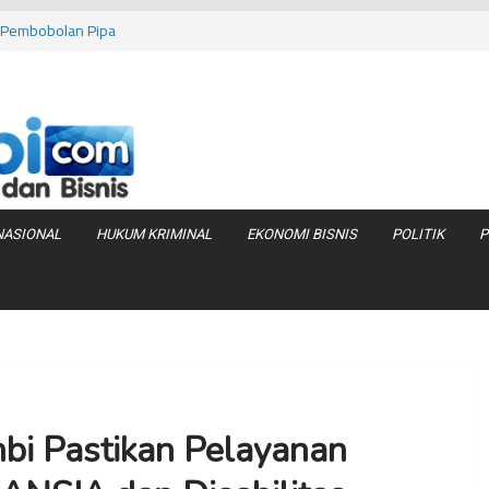
as Pembobolan Pipa
uhi Inflasi Jambi
bi Keracunan
 Produksi Air
 Tanjung Jabung
NASIONAL
HUKUM KRIMINAL
EKONOMI BISNIS
POLITIK
P
bi Pastikan Pelayanan