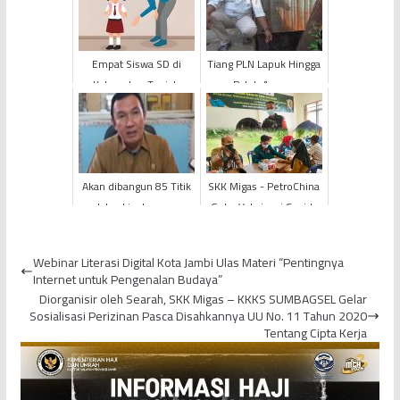
Empat Siswa SD di
Tiang PLN Lapuk Hingga
Kabupaten Tanjab
Patah Ancam
Timur Alami Kekerasan
Keselamatan Warga
Oleh Sang Guru
Akan dibangun 85 Titik
SKK Migas - PetroChina
Jalan Lingkungan
Gelar Vaksinasi Covid-
Dengan Anggaran 20
19 Tahap II di
Miliar Rupiah, Mana saja
Kecamatan Betara
Webinar Literasi Digital Kota Jambi Ulas Materi “Pentingnya
L...
Internet untuk Pengenalan Budaya”
Diorganisir oleh Searah, SKK Migas – KKKS SUMBAGSEL Gelar
Sosialisasi Perizinan Pasca Disahkannya UU No. 11 Tahun 2020
Tentang Cipta Kerja