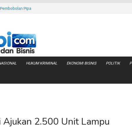
as Pembobolan Pipa
uhi Inflasi Jambi
bi Keracunan
 Produksi Air
 Tanjung Jabung
NASIONAL
HUKUM KRIMINAL
EKONOMI BISNIS
POLITIK
P
 Ajukan 2.500 Unit Lampu