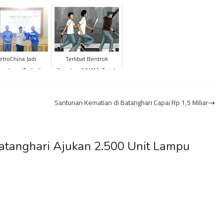
etroChina Jadi
Terlibat Bentrok
usahaan Terbaik
Gunakan SAJAM, Tujuh
m Penyaluran CSR
Siswa SMA Negeri 4
ahun 2022 di
Sarolangun Dipecat
Santunan Kematian di Batanghari Capai Rp 1,5 Miliar
upaten Tanju...
atanghari Ajukan 2.500 Unit Lampu