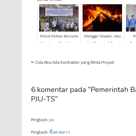
Peduli Korban Bencana
Ditinggal Tarawih, Satu
P
Kebakaran Mendahara,
Unit Rumah di Desa
Per
PetroChina Salurkan
Pidung Kabupaten
Dala
Bantuan Sembako dan
Kerinci Ludes Terbakar
T
Zola Akui Ada Kontraktor yang Minta Proyek
Pa...
Kab
6 komentar pada “
Pemerintah B
PJU-TS
”
Pingback:
jav
Pingback:
ซื้อหวยลาว