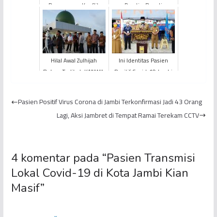
Penanganan Konflik
Drastis, Bupati
Paham Keagamaan
Merangin Kaji PSBB
Kanwil Kementerian
Agama Provinsi ...
Hilal Awal Zulhijah
Ini Identitas Pasien
Belum Terlihat, KANWIL
Positif Covid-19 Jambi
Kementerian Agama
05
Provinsi Jambi
Pasien Positif Virus Corona di Jambi Terkonfirmasi Jadi 43 Orang
Umumkan I...
Lagi, Aksi Jambret di Tempat Ramai Terekam CCTV
4 komentar pada “
Pasien Transmisi
Lokal Covid-19 di Kota Jambi Kian
Masif
”