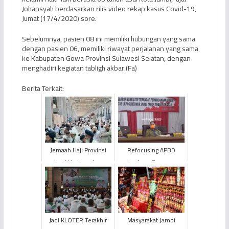
Johansyah berdasarkan rilis video rekap kasus Covid-19,
Jumat (17/4/2020) sore.
Sebelumnya, pasien 08 ini memiliki hubungan yang sama
dengan pasien 06, memiliki riwayat perjalanan yang sama
ke Kabupaten Gowa Provinsi Sulawesi Selatan, dengan
menghadiri kegiatan tabligh akbar.(Fa)
Berita Terkait:
Jemaah Haji Provinsi
Refocusing APBD
Jambi Laksanakan
Lamban, Pemprov
Shalat Jumat Terakhir di
Jambi Terancam
Masjidil Haram
Kehilangan 35% DAU
Sebelum...
Jadi KLOTER Terakhir
Masyarakat Jambi