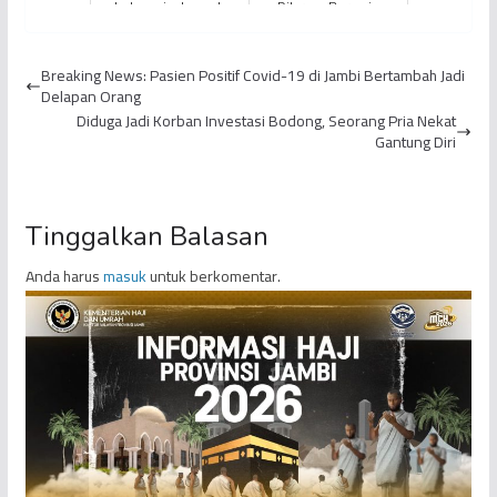
Indonesia, Jemaah
Dilarang Bermain
Calhaj BTH 34 Provinsi
Petasan Selama
Jambi Diberangkatkan
Ramadan
Breaking News: Pasien Positif Covid-19 di Jambi Bertambah Jadi
ke...
Delapan Orang
Diduga Jadi Korban Investasi Bodong, Seorang Pria Nekat
Gantung Diri
Tinggalkan Balasan
Anda harus
masuk
untuk berkomentar.