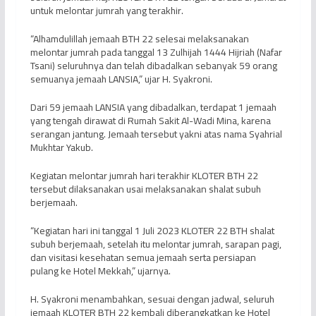
untuk melontar jumrah yang terakhir.
“Alhamdulillah jemaah BTH 22 selesai melaksanakan
melontar jumrah pada tanggal 13 Zulhijah 1444 Hijriah (Nafar
Tsani) seluruhnya dan telah dibadalkan sebanyak 59 orang
semuanya jemaah LANSIA,” ujar H. Syakroni.
Dari 59 jemaah LANSIA yang dibadalkan, terdapat 1 jemaah
yang tengah dirawat di Rumah Sakit Al-Wadi Mina, karena
serangan jantung. Jemaah tersebut yakni atas nama Syahrial
Mukhtar Yakub.
Kegiatan melontar jumrah hari terakhir KLOTER BTH 22
tersebut dilaksanakan usai melaksanakan shalat subuh
berjemaah.
“Kegiatan hari ini tanggal 1 Juli 2023 KLOTER 22 BTH shalat
subuh berjemaah, setelah itu melontar jumrah, sarapan pagi,
dan visitasi kesehatan semua jemaah serta persiapan
pulang ke Hotel Mekkah,” ujarnya.
H. Syakroni menambahkan, sesuai dengan jadwal, seluruh
jemaah KLOTER BTH 22 kembali diberangkatkan ke Hotel