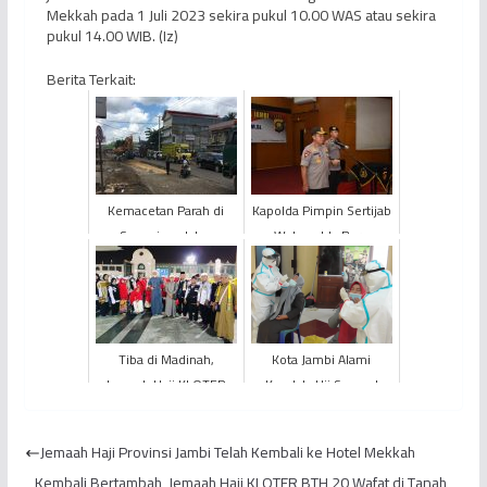
Mekkah pada 1 Juli 2023 sekira pukul 10.00 WAS atau sekira
pukul 14.00 WIB. (Iz)
Berita Terkait:
Kemacetan Parah di
Kapolda Pimpin Sertijab
Sepanjang Jalan
Wakapolda Baru
Simpang Rimbo Hingga
Paal X
Tiba di Madinah,
Kota Jambi Alami
Jemaah Haji KLOTER
Kendala Uji Sampel
BTH 22 Provinsi Jambi
Covid-19 Varian
Laksanakan Shalat di
Omicron
Jemaah Haji Provinsi Jambi Telah Kembali ke Hotel Mekkah
Masjid...
Kembali Bertambah, Jemaah Haji KLOTER BTH 20 Wafat di Tanah