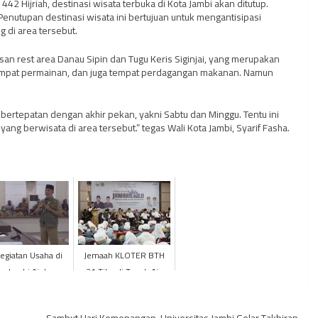
442 Hijriah, destinasi wisata terbuka di Kota Jambi akan ditutup.
nutupan destinasi wisata ini bertujuan untuk mengantisipasi
 di area tersebut.
an rest area Danau Sipin dan Tugu Keris Siginjai, yang merupakan
-tempat permainan, dan juga tempat perdagangan makanan. Namun
bertepatan dengan akhir pekan, yakni Sabtu dan Minggu. Tentu ini
 berwisata di area tersebut.” tegas Wali Kota Jambi, Syarif Fasha.
egiatan Usaha di
Jemaah KLOTER BTH
ta Jambi Ajukan
21 Tiba di Tanah Air,
sasi, Diantaranya
PPIH Provinsi Jambi
Adalah BAR
Sambut Kedatangan di