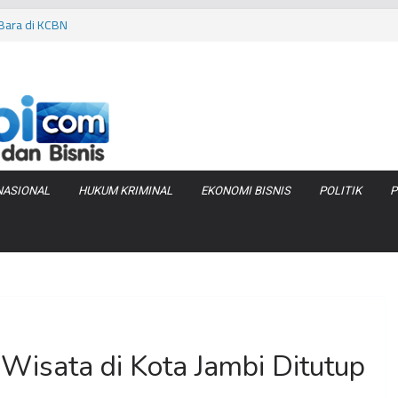
iduga Terlibat
 Bara di KCBN
rtamax Jadi Rp
Anggaran
va Zenix di
NASIONAL
HUKUM KRIMINAL
EKONOMI BISNIS
POLITIK
P
Wisata di Kota Jambi Ditutup