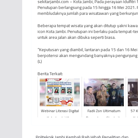
sekitarjambi.com – Kota Jambi, Pada perayaan Idulfitri 1
Penutupan berlangsung pada 15 hingga 16 Mei 2021. Pe
membludaknya jumlah para wisatawan yang berkunjung
Beberapa tempat wisata yang akan ditutup yakni kawas
icon Kota Jambi. Penutupan ini berlaku pada tempat
untuk area jalan akan dibuka seperti biasa.
“Keputusan yang diambil, lantaran pada 15 dan 16 Mei 
berpotensi akan mengundang banyaknya pengunjung yang
(L)
Berita Terkait:
Webinar Literasi Digital
Fadli Zon Ultimatum
57 K
Kota Jambi Ulas
Perusahaan Stockpile
Ko
“Saatnya Peserta Didik
Batu Bara di KCBN
Relak
dan Guru Terampil Bel...
Muaro Jambi, Ancam
Politeknik Jambi Kembali Raih Hibah Penelitian dan