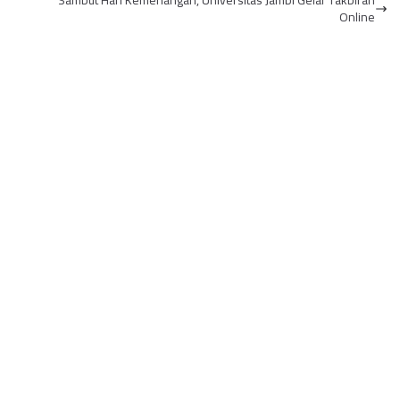
Sambut Hari Kemenangan, Universitas Jambi Gelar Takbiran
Asra...
Online