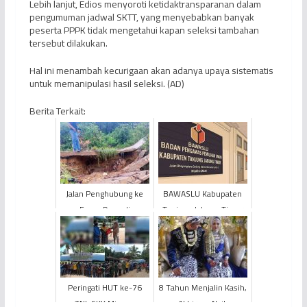
Lebih lanjut, Edios menyoroti ketidaktransparanan dalam
pengumuman jadwal SKTT, yang menyebabkan banyak
peserta PPPK tidak mengetahui kapan seleksi tambahan
tersebut dilakukan.
Hal ini menambah kecurigaan akan adanya upaya sistematis
untuk memanipulasi hasil seleksi. (AD)
Berita Terkait:
Jalan Penghubung ke
BAWASLU Kabupaten
Enam Desa di
Tanjung Jabung Timur
Kecamatan Limun
Belum Kembalikan Sisa
Kabupaten Sarolangun
Dana Hibah PILKADA
Longsor
Seren...
Peringati HUT ke-76
8 Tahun Menjalin Kasih,
TNI, SKK Migas -
Akhirnya Naik