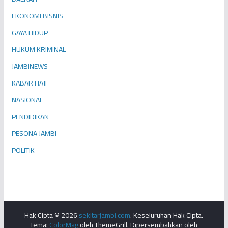
EKONOMI BISNIS
GAYA HIDUP
HUKUM KRIMINAL
JAMBINEWS
KABAR HAJI
NASIONAL
PENDIDIKAN
PESONA JAMBI
POLITIK
Hak Cipta © 2026
sekitarjambi.com
. Keseluruhan Hak Cipta.
Tema:
ColorMag
oleh ThemeGrill. Dipersembahkan oleh