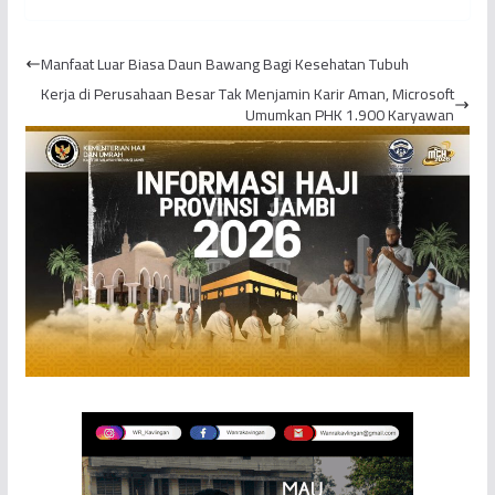
PetroChina Kembali
Pelaminan
Serahkan Paket
Manfaat Luar Biasa Daun Bawang Bagi Kesehatan Tubuh
Sembako
Kerja di Perusahaan Besar Tak Menjamin Karir Aman, Microsoft
Umumkan PHK 1.900 Karyawan