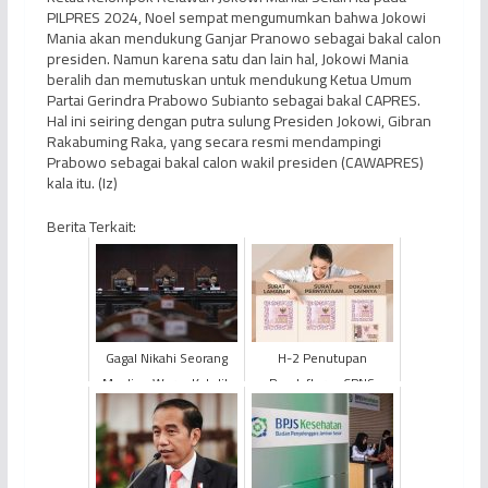
PILPRES 2024, Noel sempat mengumumkan bahwa Jokowi
Mania akan mendukung Ganjar Pranowo sebagai bakal calon
presiden. Namun karena satu dan lain hal, Jokowi Mania
beralih dan memutuskan untuk mendukung Ketua Umum
Partai Gerindra Prabowo Subianto sebagai bakal CAPRES.
Hal ini seiring dengan putra sulung Presiden Jokowi, Gibran
Rakabuming Raka, yang secara resmi mendampingi
Prabowo sebagai bakal calon wakil presiden (CAWAPRES)
kala itu. (Iz)
Berita Terkait:
Gagal Nikahi Seorang
H-2 Penutupan
Muslim, Warga Katolik
Pendaftaran CPNS
Gugat UU Perkawinan
2024, Situs Resmi e-
ke MK
Meterai Gangguan
Hingga Stok Koson...