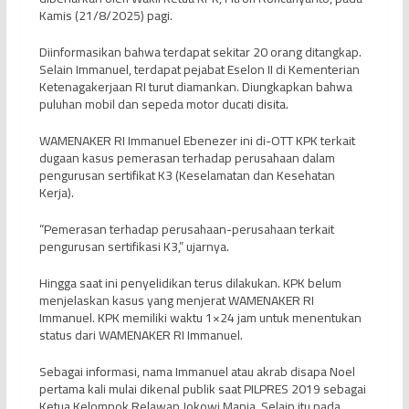
Kamis (21/8/2025) pagi.
Diinformasikan bahwa terdapat sekitar 20 orang ditangkap.
Selain Immanuel, terdapat pejabat Eselon II di Kementerian
Ketenagakerjaan RI turut diamankan. Diungkapkan bahwa
puluhan mobil dan sepeda motor ducati disita.
WAMENAKER RI Immanuel Ebenezer ini di-OTT KPK terkait
dugaan kasus pemerasan terhadap perusahaan dalam
pengurusan sertifikat K3 (Keselamatan dan Kesehatan
Kerja).
“Pemerasan terhadap perusahaan-perusahaan terkait
pengurusan sertifikasi K3,” ujarnya.
Hingga saat ini penyelidikan terus dilakukan. KPK belum
menjelaskan kasus yang menjerat WAMENAKER RI
Immanuel. KPK memiliki waktu 1×24 jam untuk menentukan
status dari WAMENAKER RI Immanuel.
Sebagai informasi, nama Immanuel atau akrab disapa Noel
pertama kali mulai dikenal publik saat PILPRES 2019 sebagai
Ketua Kelompok Relawan Jokowi Mania. Selain itu pada