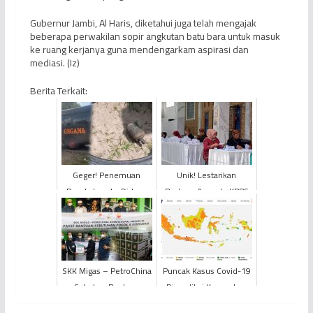
Gubernur Jambi, Al Haris, diketahui juga telah mengajak
beberapa perwakilan sopir angkutan batu bara untuk masuk
ke ruang kerjanya guna mendengarkam aspirasi dan
mediasi. (Iz)
Berita Terkait:
Geger! Penemuan
Unik! Lestarikan
Benda Langka Diduga
Budaya, Anggota KPPS
Granat di Kelurahan
di Jambi Kenakan
Legok Jambi
Pakaian Adat Jawa
SKK Migas – PetroChina
Puncak Kasus Covid-19
Salurkan Bantuan
Diprediksi Kemenkes
Sembako Kepada FJM
Hingga Tiga Pekan ke