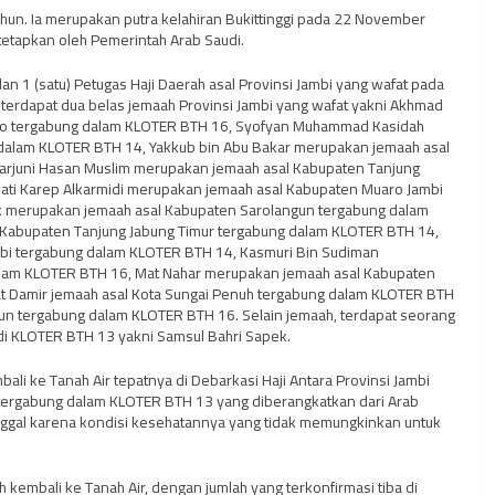
ahun. Ia merupakan putra kelahiran Bukittinggi pada 22 November
etapkan oleh Pemerintah Arab Saudi.
an 1 (satu) Petugas Haji Daerah asal Provinsi Jambi yang wafat pada
terdapat dua belas jemaah Provinsi Jambi yang wafat yakni Akhmad
bo tergabung dalam KLOTER BTH 16, Syofyan Muhammad Kasidah
dalam KLOTER BTH 14, Yakkub bin Abu Bakar merupakan jemaah asal
arjuni Hasan Muslim merupakan jemaah asal Kabupaten Tanjung
ati Karep Alkarmidi merupakan jemaah asal Kabupaten Muaro Jambi
ak merupakan jemaah asal Kabupaten Sarolangun tergabung dalam
Kabupaten Tanjung Jabung Timur tergabung dalam KLOTER BTH 14,
mbi tergabung dalam KLOTER BTH 14, Kasmuri Bin Sudiman
lam KLOTER BTH 16, Mat Nahar merupakan jemaah asal Kabupaten
at Damir jemaah asal Kota Sungai Penuh tergabung dalam KLOTER BTH
un tergabung dalam KLOTER BTH 16. Selain jemaah, terdapat seorang
di KLOTER BTH 13 yakni Samsul Bahri Sapek.
li ke Tanah Air tepatnya di Debarkasi Haji Antara Provinsi Jambi
tergabung dalam KLOTER BTH 13 yang diberangkatkan dari Arab
nggal karena kondisi kesehatannya yang tidak memungkinkan untuk
ah kembali ke Tanah Air, dengan jumlah yang terkonfirmasi tiba di