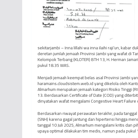
sekitarjambi – Inna lillahi wa inna ilaihi raji’un, kab
deretan jumlah jemaah Provinsi Jambi yang wafat di Ta
Kelompok Terbang (KLOTER) BTH 13, H. Herman Jamarin
pukul 18.35 WAS.
Menjadi jemaah keempat belas asal Provinsi Jambi yan
haramains.cloudsistem.web.id yang dikelola oleh Kan
Almarhum merupakan jemaah kategori Risiko Tinggi (
13. Berdasarkan Certificate of Date (COD) yang diterb
dinyatakan wafat mengalami Congestive Heart Failure
Berdasarkan riwayat perawatan terakhir, pada tanggal
(SNH) karena gagal jantung dan hipertensi hingga men
tanggal 10 Juli 2025, Almarhum mengalami kritis dan 
upaya optimal dilakukan tim medis, namun pada pukul