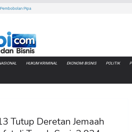
as Pembobolan Pipa
uhi Inflasi Jambi
bi Keracunan
 Produksi Air
 Tanjung Jabung
NASIONAL
HUKUM KRIMINAL
EKONOMI BISNIS
POLITIK
P
3 Tutup Deretan Jemaah