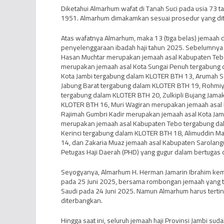
Diketahui Almarhum wafat di Tanah Suci pada usia 73 t
1951. Almarhum dimakamkan sesuai prosedur yang dit
Atas wafatnya Almarhum, maka 13 (tiga belas) jemaah d
penyelenggaraan ibadah haji tahun 2025. Sebelumnya 
Hasan Muchtar merupakan jemaah asal Kabupaten Te
merupakan jemaah asal Kota Sungai Penuh tergabung 
Kota Jambi tergabung dalam KLOTER BTH 13, Arumah S
Jabung Barat tergabung dalam KLOTER BTH 19, Rohmiy
tergabung dalam KLOTER BTH 20, Zulkipli Bujang Jam
KLOTER BTH 16, Muri Wagiran merupakan jemaah asal 
Rajimah Gumbri Kadir merupakan jemaah asal Kota Ja
merupakan jemaah asal Kabupaten Tebo tergabung da
Kerinci tergabung dalam KLOTER BTH 18, Alimuddin M
14, dan Zakaria Muaz jemaah asal Kabupaten Sarolang
Petugas Haji Daerah (PHD) yang gugur dalam bertugas 
Seyogyanya, Almarhum H. Herman Jamarin Ibrahim kemba
pada 25 Juni 2025, bersama rombongan jemaah yang 
Saudi pada 24 Juni 2025. Namun Almarhum harus terti
diterbangkan.
Hingga saat ini, seluruh jemaah haji Provinsi Jambi sud