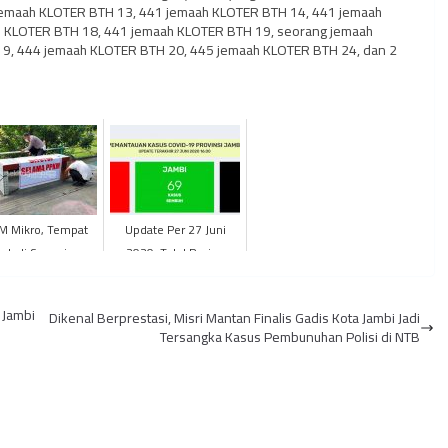
 jemaah KLOTER BTH 13, 441 jemaah KLOTER BTH 14, 441 jemaah
h KLOTER BTH 18, 441 jemaah KLOTER BTH 19, seorang jemaah
 9, 444 jemaah KLOTER BTH 20, 445 jemaah KLOTER BTH 24, dan 2
M Mikro, Tempat
Update Per 27 Juni
uk di Sepanjang
2020: Total Pasien
strian Kota Jambi
Positif Covid-19 Jambi
itutup Terpal
Jadi 117 kasus, Sembuh
 Jambi
Dikenal Berprestasi, Misri Mantan Finalis Gadis Kota Jambi Jadi
B...
Tersangka Kasus Pembunuhan Polisi di NTB