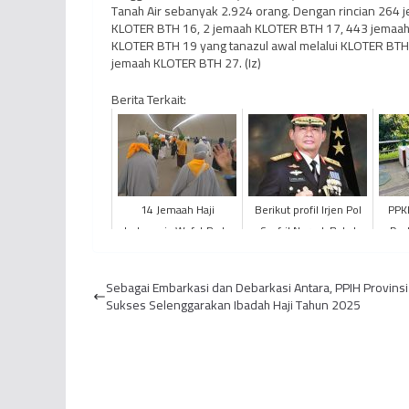
Tanah Air sebanyak 2.924 orang. Dengan rincian 264
KLOTER BTH 16, 2 jemaah KLOTER BTH 17, 443 jemaa
KLOTER BTH 19 yang tanazul awal melalui KLOTER BTH
jemaah KLOTER BTH 27. (Iz)
Berita Terkait:
14 Jemaah Haji
Berikut profil Irjen Pol
PPK
Indonesia Wafat Pada
Syafril Nursal, Bakal
Dud
Fase Puncak Haji,
calon wakil Gubernur
Pede
Jemaah Jambi Aman
Jambi pendamping ...
D
Sebagai Embarkasi dan Debarkasi Antara, PPIH Provinsi
Sukses Selenggarakan Ibadah Haji Tahun 2025