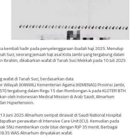
ar duka kembali hadir pada penyelenggaraan ibadah haji 2025. Menutup
nah Suci, seorang jemaah haji asal Kota Jambi yang tergabung dalam
 Ibrahim, dikabarkan wafat di Tanah Suci Mekkah pada 10 Juli 2025
g wafat di Tanah Suci, berdasarkan data
tor Wilayah (KANWIL) Kementerian Agama (KEMENAG) Provinsi Jambi,
RISTI) tergabung dalam Regu 15 dan Rombongan 4 pada KLOTER BTH
itkan oleh Indonesian Medical Mission di Arab Saudi, Almarhum
 dan Hypertension.
 13 Juni 2025 Almarhum sempat dirawat di Saudi National Hospital
dapatkan perawatan di Intensive Care Unit (ICU). Kemudian pada
pihak SNU memberikan code blue dengan RJP 35 menit. Berbagai
 18.35 WAS Almarhum dinyatakan wafat.