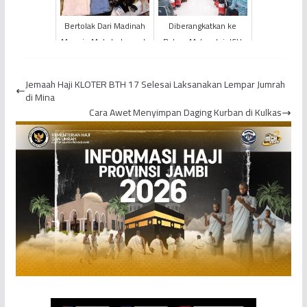
Bertolak Dari Madinah
Diberangkatkan ke
Menuju Mekah, Jemaah
Batam Malam Ini, JCH
Calhaj KLOTER BTH 17
KLOTER BTH 19 Sudah
Berkemas
Berada di Asrama Haji
Jemaah Haji KLOTER BTH 17 Selesai Laksanakan Lempar Jumrah
Jamb...
di Mina
Cara Awet Menyimpan Daging Kurban di Kulkas