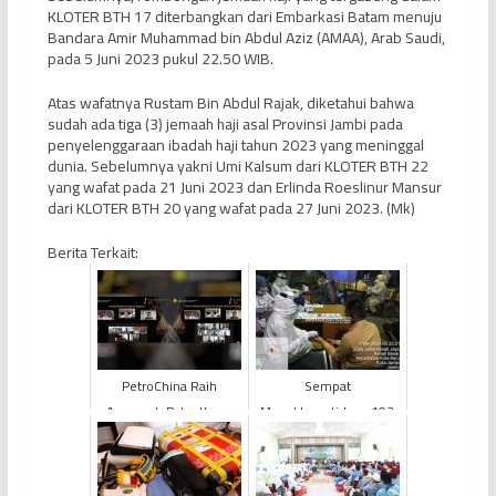
KLOTER BTH 17 diterbangkan dari Embarkasi Batam menuju
Bandara Amir Muhammad bin Abdul Aziz (AMAA), Arab Saudi,
pada 5 Juni 2023 pukul 22.50 WIB.
Atas wafatnya Rustam Bin Abdul Rajak, diketahui bahwa
sudah ada tiga (3) jemaah haji asal Provinsi Jambi pada
penyelenggaraan ibadah haji tahun 2023 yang meninggal
dunia. Sebelumnya yakni Umi Kalsum dari KLOTER BTH 22
yang wafat pada 21 Juni 2023 dan Erlinda Roeslinur Mansur
dari KLOTER BTH 20 yang wafat pada 27 Juni 2023. (Mk)
Berita Terkait:
PetroChina Raih
Sempat
Anugerah Patra Karya
Mengkhawatirkan, 103
Raksa Madya dan Patra
Santri Ponpes
Nirbhaya Karya Utama
Darussalam Gontor
Adinu...
Negatif Hasil Rapid Test