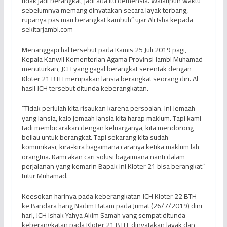
tidak jadi berangkat, jadi ada itu demensia. Walaupun waktu
sebelumnya memang dinyatakan secara layak terbang,
rupanya pas mau berangkat kambuh” ujar Ali Isha kepada
sekitarjambi.com
Menanggapi hal tersebut pada Kamis 25 Juli 2019 pagi,
Kepala Kanwil Kementerian Agama Provinsi Jambi Muhamad
menuturkan, JCH yang gagal berangkat serentak dengan
Kloter 21 BTH merupakan lansia berangkat seorang diri. Al
hasil JCH tersebut ditunda keberangkatan.
“Tidak perlulah kita risaukan karena persoalan. Ini Jemaah
yang lansia, kalo jemaah lansia kita harap maklum. Tapi kami
tadi membicarakan dengan keluarganya, kita mendorong
beliau untuk berangkat. Tapi sekarang kita sudah
komunikasi, kira-kira bagaimana caranya ketika maklum lah
orangtua. Kami akan cari solusi bagaimana nanti dalam
perjalanan yang kemarin Bapak ini Kloter 21 bisa berangkat”
tutur Muhamad.
Keesokan harinya pada keberangkatan JCH Kloter 22 BTH
ke Bandara hang Nadim Batam pada Jumat (26/7/2019) dini
hari, JCH Ishak Yahya Akim Samah yang sempat ditunda
keberangkatan pada Kloter 21 BTH, dinyatakan layak dan