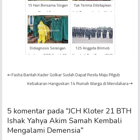
15 Hari Bersama Slogan
Tak Terima Ditetapkan
Bapel Ceria
Jadi Tersangka dan Viral,
Pimpinan PONPES
Cabul di Jambi Gugat ...
Didiagnosis Serangan
125 Anggota Brimob
Jantung, ODP Covid-19
Kembali Dari Tugas BKO
Hembuskan Nafas
Papua
Terakhir
Fasha Bantah Kader Golkar Sudah Dapat Restu Maju Pilgub
Kebakaran Hanguskan 14 Rumah Warga di Mendahara
5 komentar pada “
JCH Kloter 21 BTH
Ishak Yahya Akim Samah Kembali
Mengalami Demensia
”