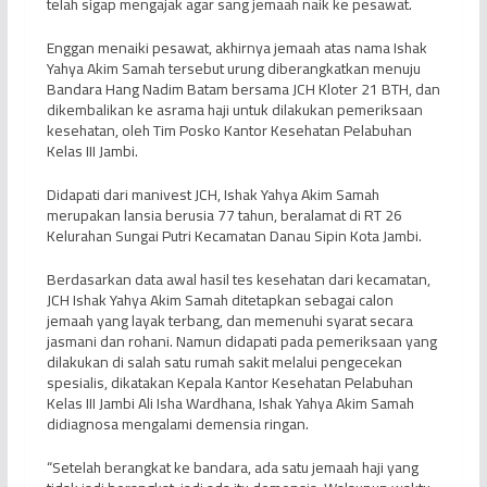
telah sigap mengajak agar sang jemaah naik ke pesawat.
Enggan menaiki pesawat, akhirnya jemaah atas nama Ishak
Yahya Akim Samah tersebut urung diberangkatkan menuju
Bandara Hang Nadim Batam bersama JCH Kloter 21 BTH, dan
dikembalikan ke asrama haji untuk dilakukan pemeriksaan
kesehatan, oleh Tim Posko Kantor Kesehatan Pelabuhan
Kelas III Jambi.
Didapati dari manivest JCH, Ishak Yahya Akim Samah
merupakan lansia berusia 77 tahun, beralamat di RT 26
Kelurahan Sungai Putri Kecamatan Danau Sipin Kota Jambi.
Berdasarkan data awal hasil tes kesehatan dari kecamatan,
JCH Ishak Yahya Akim Samah ditetapkan sebagai calon
jemaah yang layak terbang, dan memenuhi syarat secara
jasmani dan rohani. Namun didapati pada pemeriksaan yang
dilakukan di salah satu rumah sakit melalui pengecekan
spesialis, dikatakan Kepala Kantor Kesehatan Pelabuhan
Kelas III Jambi Ali Isha Wardhana, Ishak Yahya Akim Samah
didiagnosa mengalami demensia ringan.
“Setelah berangkat ke bandara, ada satu jemaah haji yang