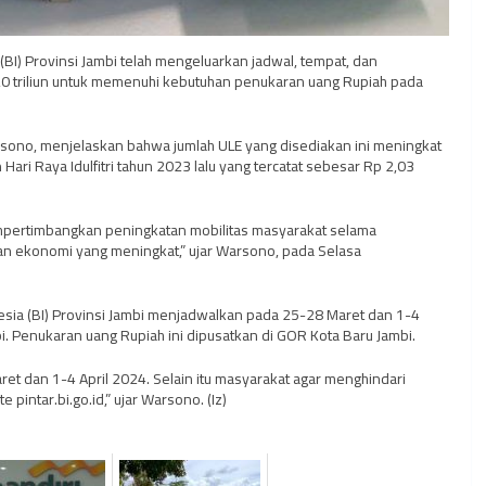
BI) Provinsi Jambi telah mengeluarkan jadwal, tempat, dan
0 triliun untuk memenuhi kebutuhan penukaran uang Rupiah pada
rsono, menjelaskan bahwa jumlah ULE yang disediakan ini meningkat
ri Raya Idulfitri tahun 2023 lalu yang tercatat sebesar Rp 2,03
mempertimbangkan peningkatan mobilitas masyarakat selama
an ekonomi yang meningkat,” ujar Warsono, pada Selasa
sia (BI) Provinsi Jambi menjadwalkan pada 25-28 Maret dan 1-4
mbi. Penukaran uang Rupiah ini dipusatkan di GOR Kota Baru Jambi.
et dan 1-4 April 2024. Selain itu masyarakat agar menghindari
pintar.bi.go.id,” ujar Warsono. (Iz)