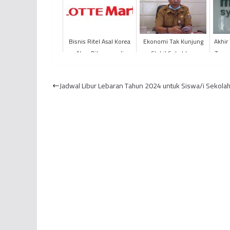
Bisnis Ritel Asal Korea
Ekonomi Tak Kunjung
Akhir
Akan Dibangun di
Stabil Sebabkan
Tawar
Perbatasan Kota dan
Pengurusan Izin Usaha
Muaro Jambi
Menurun
Jadwal Libur Lebaran Tahun 2024 untuk Siswa/i Sekola