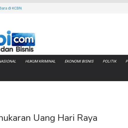
iduga Terlibat
 Bara di KCBN
rtamax Jadi Rp
Anggaran
va Zenix di
NASIONAL
HUKUM KRIMINAL
EKONOMI BISNIS
POLITIK
P
nukaran Uang Hari Raya