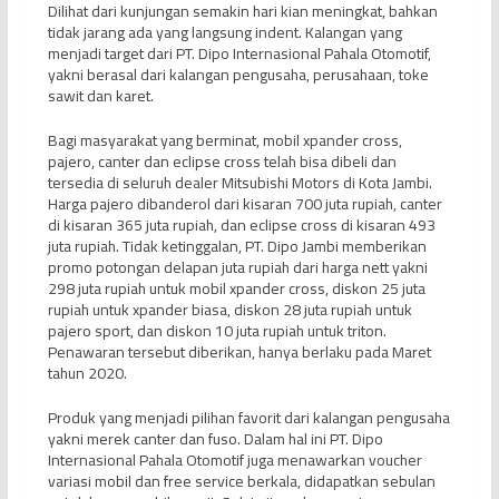
Dilihat dari kunjungan semakin hari kian meningkat, bahkan
tidak jarang ada yang langsung indent. Kalangan yang
menjadi target dari PT. Dipo Internasional Pahala Otomotif,
yakni berasal dari kalangan pengusaha, perusahaan, toke
sawit dan karet.
Bagi masyarakat yang berminat, mobil xpander cross,
pajero, canter dan eclipse cross telah bisa dibeli dan
tersedia di seluruh dealer Mitsubishi Motors di Kota Jambi.
Harga pajero dibanderol dari kisaran 700 juta rupiah, canter
di kisaran 365 juta rupiah, dan eclipse cross di kisaran 493
juta rupiah. Tidak ketinggalan, PT. Dipo Jambi memberikan
promo potongan delapan juta rupiah dari harga nett yakni
298 juta rupiah untuk mobil xpander cross, diskon 25 juta
rupiah untuk xpander biasa, diskon 28 juta rupiah untuk
pajero sport, dan diskon 10 juta rupiah untuk triton.
Penawaran tersebut diberikan, hanya berlaku pada Maret
tahun 2020.
Produk yang menjadi pilihan favorit dari kalangan pengusaha
yakni merek canter dan fuso. Dalam hal ini PT. Dipo
Internasional Pahala Otomotif juga menawarkan voucher
variasi mobil dan free service berkala, didapatkan sebulan