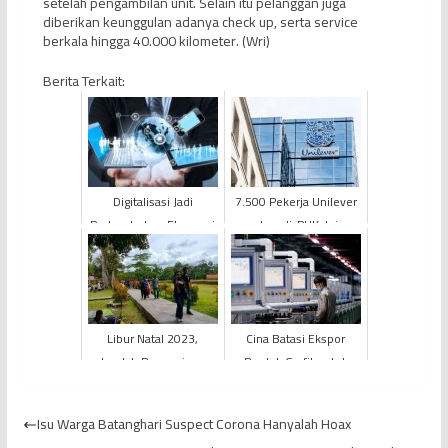
setelah pengambilan unit. Selain itu pelanggan juga
diberikan keunggulan adanya check up, serta service
berkala hingga 40.000 kilometer. (Wri)
Berita Terkait:
Digitalisasi Jadi
7.500 Pekerja Unilever
Pertumbuhan Ekonomi
akan di-PHK, Ini
Unggul Berkelanjutan
Alasannya
ASEAN
Libur Natal 2023,
Cina Batasi Ekspor
Jumlah Pengunjung
Produk Grafit untuk
Candi Muaro Jambi
Pertahankan Keamanan
Meningkat
Nasional
Isu Warga Batanghari Suspect Corona Hanyalah Hoax