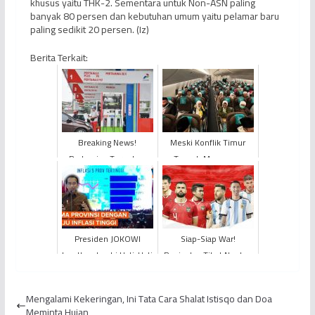
khusus yaitu THK-2. Sementara untuk Non-ASN paling
banyak 80 persen dan kebutuhan umum yaitu pelamar baru
paling sedikit 20 persen. (Iz)
Berita Terkait:
Breaking News!
Meski Konflik Timur
Pertamina Turunkan
Tengah Memanas,
Harga BBM Non Subsidi
Penerbangan Haji dan
Per 1 Oktober 2022
Umrah dari Indonesia
Tetap B...
Presiden JOKOWI
Siap-Siap War!
Ingatkan Jambi Hati-Hati
Penjualan Tiket Nonton
Inflasi Tinggi
Pertandingan TIMNAS
Indonesia VS Argentina
Mengalami Kekeringan, Ini Tata Cara Shalat Istisqo dan Doa
Dimu...
Meminta Hujan