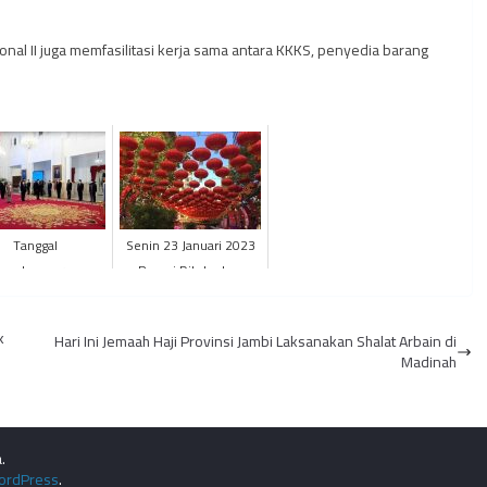
onal II juga memfasilitasi kerja sama antara KKKS, penyedia barang
Tanggal
Senin 23 Januari 2023
nyelenggaraan
Resmi Ditetapkan
milu Serentak
sebagai Hari Cuti
etapkan, Jokowi
Bersama
k
Hari Ini Jemaah Haji Provinsi Jambi Laksanakan Shalat Arbain di
k Anggota KPU dan
Madinah
BAW...
.
ordPress
.