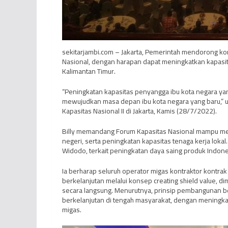
sekitarjambi.com – Jakarta, Pemerintah mendorong kont
Nasional, dengan harapan dapat meningkatkan kapasit
Kalimantan Timur.
“Peningkatan kapasitas penyangga ibu kota negara yan
mewujudkan masa depan ibu kota negara yang baru,” uj
Kapasitas Nasional II di Jakarta, Kamis (28/7/2022).
Billy memandang Forum Kapasitas Nasional mampu men
negeri, serta peningkatan kapasitas tenaga kerja lokal
Widodo, terkait peningkatan daya saing produk Indon
Ia berharap seluruh operator migas kontraktor kontr
berkelanjutan melalui konsep creating shield value, dim
secara langsung. Menurutnya, prinsip pembangunan
berkelanjutan di tengah masyarakat, dengan meningkatn
migas.