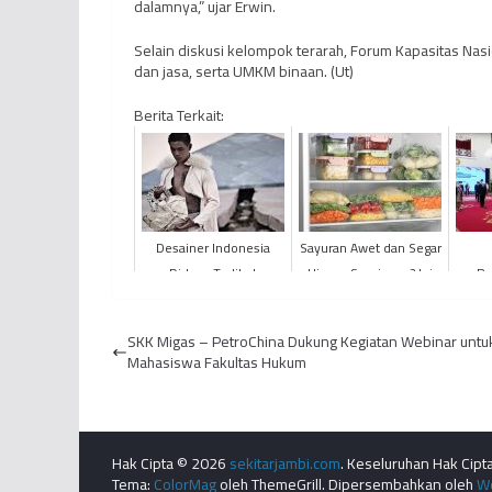
dalamnya,” ujar Erwin.
Selain diskusi kelompok terarah, Forum Kapasitas Nasi
dan jasa, serta UMKM binaan. (Ut)
Berita Terkait:
Desainer Indonesia
Sayuran Awet dan Segar
Diduga Terlibat
Hingga Seminggu? Ini
Pe
Penjualan Organ
Tips Menyimpannya!
Pe
Manusia di Brasil
Dit
SKK Migas – PetroChina Dukung Kegiatan Webinar untu
Lanti
Mahasiswa Fakultas Hukum
Hak Cipta © 2026
sekitarjambi.com
. Keseluruhan Hak Cipta
Tema:
ColorMag
oleh ThemeGrill. Dipersembahkan oleh
W