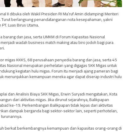
al II dibuka oleh Wakil Presiden RI Ma’ruf Amin didampingi Menteri
to. Turut berlangsung penandatanganan nota kesepahaman, yakni
 PT. Luas Birus Utama.
ia barang dan jasa, serta UMKM di Forum Kapasitas Nasional
menjadi wadah business match making atau biro jodoh bagi para
ri.
ator migas KKKS, 68 perusahaan penyedia barang dan jasa, serta 45
itas Nasional merupakan perhelatan yang digagas SKK Migas untuk
ukung kegiatan hulu migas. Forum itu menjadi ajang pameran bagi
ntuk menunjukkan kemampuan mereka agar dapat diserap industri hulu
uplai dan Analisis Biaya SKK Migas, Erwin Suryadi mengatakan, Kota
ngun dari aktivitas migas. Jika dirunut sejarahnya, Balikpapan
ad ke-19. Perkembangan Balikpapan tidak lepas dari aktivitas
ikan dampak berganda bagi sektor-sektor lain, seperti perhotelan,
ai turunannya.
mbuh berkat berkembangnya kemampuan dan kapasitas orang-orang di