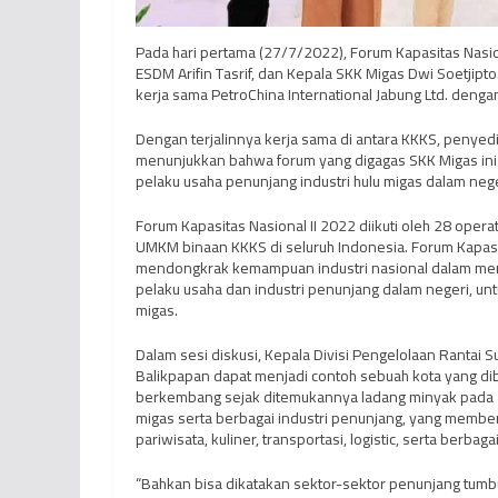
Pada hari pertama (27/7/2022), Forum Kapasitas Nasion
ESDM Arifin Tasrif, dan Kepala SKK Migas Dwi Soetjip
kerja sama PetroChina International Jabung Ltd. dengan
Dengan terjalinnya kerja sama di antara KKKS, penyed
menunjukkan bahwa forum yang digagas SKK Migas ini 
pelaku usaha penunjang industri hulu migas dalam nege
Forum Kapasitas Nasional II 2022 diikuti oleh 28 oper
UMKM binaan KKKS di seluruh Indonesia. Forum Kapas
mendongkrak kemampuan industri nasional dalam mend
pelaku usaha dan industri penunjang dalam negeri, u
migas.
Dalam sesi diskusi, Kepala Divisi Pengelolaan Rantai S
Balikpapan dapat menjadi contoh sebuah kota yang diba
berkembang sejak ditemukannya ladang minyak pada ab
migas serta berbagai industri penunjang, yang member
pariwisata, kuliner, transportasi, logistic, serta berbag
“Bahkan bisa dikatakan sektor-sektor penunjang tu