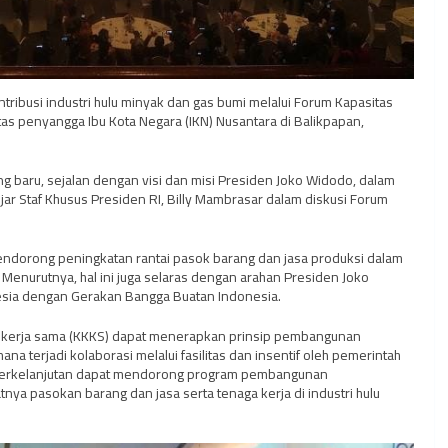
ribusi industri hulu minyak dan gas bumi melalui Forum Kapasitas
as penyangga Ibu Kota Negara (IKN) Nusantara di Balikpapan,
g baru, sejalan dengan visi dan misi Presiden Joko Widodo, dalam
ar Staf Khusus Presiden RI, Billy Mambrasar dalam diskusi Forum
dorong peningkatan rantai pasok barang dan jasa produksi dalam
. Menurutnya, hal ini juga selaras dengan arahan Presiden Joko
esia dengan Gerakan Bangga Buatan Indonesia.
ak kerja sama (KKKS) dapat menerapkan prinsip pembangunan
ana terjadi kolaborasi melalui fasilitas dan insentif oleh pemerintah
 berkelanjutan dapat mendorong program pembangunan
ya pasokan barang dan jasa serta tenaga kerja di industri hulu