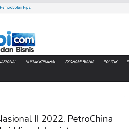
as Pembobolan Pipa
uhi Inflasi Jambi
bi Keracunan
 Produksi Air
 Tanjung Jabung
NASIONAL
HUKUM KRIMINAL
EKONOMI BISNIS
POLITIK
P
Nasional II 2022, PetroChina