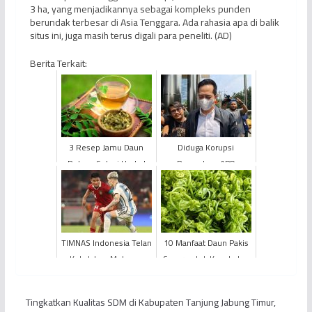
3 ha, yang menjadikannya sebagai kompleks punden
berundak terbesar di Asia Tenggara. Ada rahasia apa di balik
situs ini, juga masih terus digali para peneliti. (AD)
Berita Terkait:
3 Resep Jamu Daun
Diduga Korupsi
Rebus, Solusi Herbal
Pengadaan APD
Turunkan Kolesterol
KEMENKES RI 2020,
dan Tekanan Darah
Anggota DPR RI Ihsan
Tinggi
Yunus Diperiksa K...
TIMNAS Indonesia Telan
10 Manfaat Daun Pakis
Kekalahan Melawan
Sayur untuk Kesehatan
Argentina
Tubuh
Tingkatkan Kualitas SDM di Kabupaten Tanjung Jabung Timur,