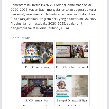
Sementara itu, Ketua BAZNAS Provinsi Jambi masa bakti
2020-2025, Hasan Basri mengatakan akan segera bekerja
maksimal, guna memenuhi tuntutan amanah yang diemban.
“Kita akan jalankan Program baru yang ditawarkan BAZNAS
Provinsi Jambi masa bakti 2020-2025, adalah unit
pengumpul zakat milenial.” tutupnya. (Fa)
Berita Terkait:
PetroChina Jabung
PetroChina International
Gaungkan Budaya
Jabung Ltd. Terima 61
Selamat dan Aman Bagi
Bidang dari Kantor
Seluruh Pekerja
Pertanahan Tanjung ...
3.103 Jemaah Haji
Sempat Dirawat di Tiga
Provinsi Jambi Pulang
Rumah Sakit Mekkah,