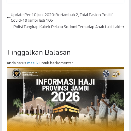
ke Tanah Air, Keluarga
Jemaah Haji KLOTER
Dilarang Menjemput di
BTH 16 Provinsi Jambi
Update Per 10 Juni 2020: Bertambah 2, Total Pasien Positif
...
W...
Covid-19 Jambi Jadi 105
Polisi Tangkap Kakek Pelaku Sodomi Terhadap Anak Laki-Laki
Tinggalkan Balasan
Anda harus
masuk
untuk berkomentar.