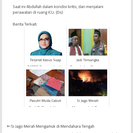
Saat ini Abdullah dalam kondisi kritis, dan menjalani
perawatan di ruang ICU. (Ds)
Berita Terkait:
Terjerat Kasus Suap
Jadi Tersangka
RAPBD Provinsi Jambi,
Pencabulan, Pimpinan
KPK Tahan Istri Mantan
PONPES di Jombang
Gubernur Fachrori Um...
Minta Polisi Tidak
Tangkap Anak...
Pasutri Muda Cabuli
Si Jago Merah
Anak Di Bawah Umur
Mengamuk di Pasar
Karena Ngidam
Hongkong, Bedeng 12
Pintu Ludes Terbakar
Si Jago Merah Mengamuk di Mendahara Tengah