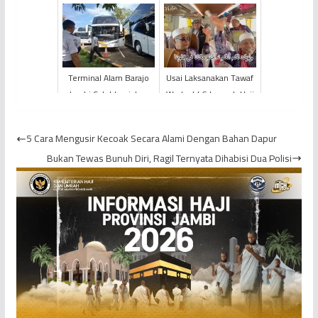
POLDA Jambi Gelar
ASN dan Anggota DPRD
Rapat Analisis dan
Evaluasi ...
Terminal Alam Barajo
Usai Laksanakan Tawaf
Jambi Catat Lonjakan
Wada, 446 Jemaah Haji
Penumpang
KLOTER BTH 22
Provinsi Jambi Beralih
5 Cara Mengusir Kecoak Secara Alami Dengan Bahan Dapur
ke M...
Bukan Tewas Bunuh Diri, Ragil Ternyata Dihabisi Dua Polisi