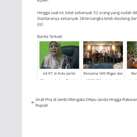
KUHP.
Hingga saat ini, total sebanyak 52 orang yang sudah 
Diantaranya sebanyak 28 tersangka telah disidang da
(Iz)
Berita Terkait:
46 RT di Kota Jambi
Bersama SKK Migas dan
Ban
Mengundurkan Diri dari
KKKS Wilayah Jambi,
Jamb
Program Kampung
PetroChina Berikan
Se
Bantar
Bantuan Sembako
Viral! Pria di Jambi Mengaku Ditipu Janda Hingga Ratusan
untuk Fo...
Rupiah