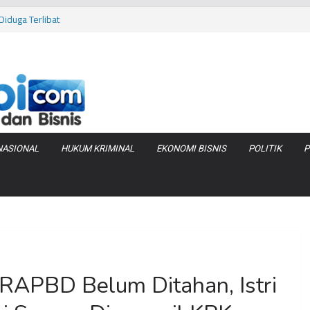
iduga Terlibat
 Bara di KCBN
rtamax Jadi Rp
Anggaran
va Zenix di
NASIONAL
HUKUM KRIMINAL
EKONOMI BISNIS
POLITIK
P
RAPBD Belum Ditahan, Istri