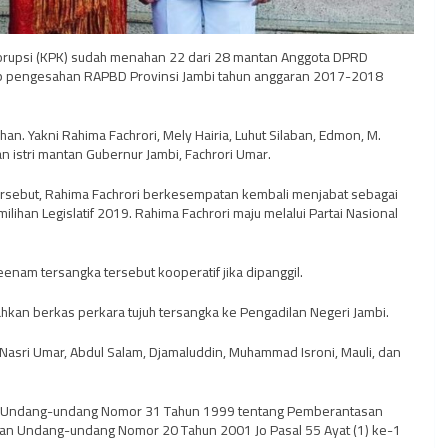
orupsi (KPK) sudah menahan 22 dari 28 mantan Anggota DPRD
uap pengesahan RAPBD Provinsi Jambi tahun anggaran 2017-2018
han. Yakni Rahima Fachrori, Mely Hairia, Luhut Silaban, Edmon, M.
n istri mantan Gubernur Jambi, Fachrori Umar.
rsebut, Rahima Fachrori berkesempatan kembali menjabat sebagai
ilihan Legislatif 2019. Rahima Fachrori maju melalui Partai Nasional
nam tersangka tersebut kooperatif jika dipanggil.
hkan berkas perkara tujuh tersangka ke Pengadilan Negeri Jambi.
, Nasri Umar, Abdul Salam, Djamaluddin, Muhammad Isroni, Mauli, dan
l 11 Undang-undang Nomor 31 Tahun 1999 tentang Pemberantasan
gan Undang-undang Nomor 20 Tahun 2001 Jo Pasal 55 Ayat (1) ke-1