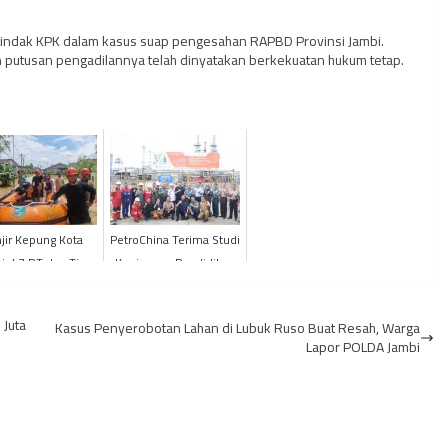
ditindak KPK dalam kasus suap pengesahan RAPBD Provinsi Jambi.
n putusan pengadilannya telah dinyatakan berkekuatan hukum tetap.
jir Kepung Kota
PetroChina Terima Studi
i, 47 RT dan Tiga
Kunjungan Pendidikan
kolah Terendam
Reguler Angkatan LXV
LEMHANNAS RI
 Juta
Kasus Penyerobotan Lahan di Lubuk Ruso Buat Resah, Warga
Lapor POLDA Jambi