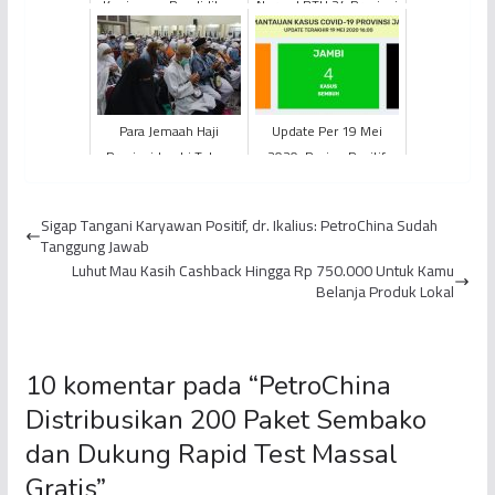
Kunjungan Pendidikan
Normal BTH 24 Provinsi
Reguler Angkatan LXV
Jambi Tiba di Tanah Air
LEMHANNAS RI
Para Jemaah Haji
Update Per 19 Mei
Provinsi Jambi Tahun
2020: Pasien Positif
2022 Didoakan Jadi Haji
Covid-19 Bertambah 3,
Mabrur
Total Jadi 84 Orang
Sigap Tangani Karyawan Positif, dr. Ikalius: PetroChina Sudah
Tanggung Jawab
Luhut Mau Kasih Cashback Hingga Rp 750.000 Untuk Kamu
Belanja Produk Lokal
10 komentar pada “
PetroChina
Distribusikan 200 Paket Sembako
dan Dukung Rapid Test Massal
Gratis
”