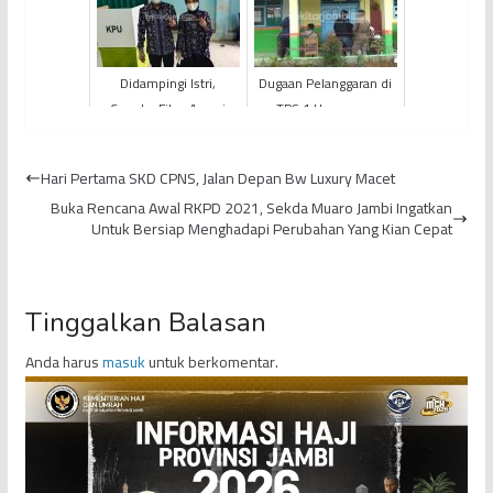
Logistik PEMILU
Adu Argumen Tim CE-
RATU
Didampingi Istri,
Dugaan Pelanggaran di
Cawako Fikar Azami
TPS 1 Hamparan
Nyoblos di TPS 1 Koto
Rawang, Pemungutan
Tuo Tanah Kampung
Suara Dihentikan
Hari Pertama SKD CPNS, Jalan Depan Bw Luxury Macet
Buka Rencana Awal RKPD 2021, Sekda Muaro Jambi Ingatkan
Untuk Bersiap Menghadapi Perubahan Yang Kian Cepat
Tinggalkan Balasan
Anda harus
masuk
untuk berkomentar.