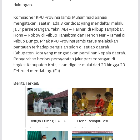
dukungan.
Komisioner KPU Provinsi Jambi Muhammad Sanusi
mengatakan, saat ini ada 3 kandidat yang mendaftar melalui
jalur perseorangan. Yakni ABJ – Harnuri di Pilbup Tanjabbar,
Romi – Robby di Pilbup Tanjabtim dan Hendri Nur – Ismail di
Pilbup Bungo. Pihak KPU Provinsi Jambi terus melakukan
pantauan terhadap pengisian silon di setiap daerah
Kabupaten Kota yang mengadakan pemilihan kepala daerah.
Penyerahan berkas persyaratan jalur perseorangan di
tingkat Kabupaten Kota, akan digelar mulai dari 20 hingga 23
Februari mendatang. (Fa)
Berita Terkait:
Diduga Curang, CALEG
Pleno Rekapitulasi
Gerindra Muhammad
Penghitungan Suara di
Yasir Paksa PPK Bongkar
Muaro Jambi Diwarnai