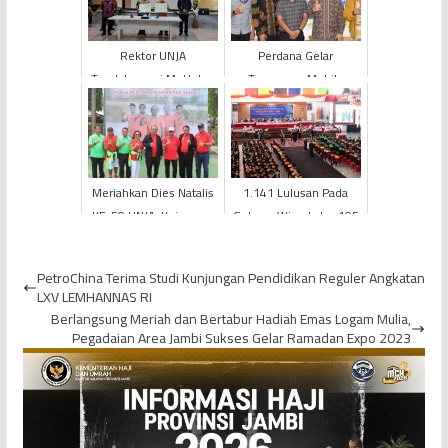
Rektor UNJA
Perdana Gelar
Tandatangani MoU dan
Turnamen Mobile
MoA dengan Badan
Legends : Bang Bang
Geologi Kementerian
(MLBB), Universitas
ESDM Serta Laun...
Terbuka Jambi S...
Meriahkan Dies Natalis
1.141 Lulusan Pada
KE-59 UNJA, Kejuaraan
Gelaran Wisuda ke-105
Tenis Piala Rektor 2022
Universitas Jambi
Sebagai Semangat...
PetroChina Terima Studi Kunjungan Pendidikan Reguler Angkatan
LXV LEMHANNAS RI
Berlangsung Meriah dan Bertabur Hadiah Emas Logam Mulia,
Pegadaian Area Jambi Sukses Gelar Ramadan Expo 2023