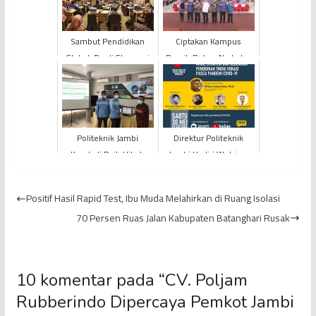
Sambut Pendidikan
Ciptakan Kampus
Global, Prodi Ekonomi
Bersih Bebas Narkoba,
Pembangunan UNJA
Ratusan Karyawan dan
Lakukan Proses Visitasi
Dosen Serta Pimpinan
Akre...
UNJA ...
Politeknik Jambi
Direktur Politeknik
Kembali Raih Hibah
Jambi Hadiri Webinar
Penelitian dan
Tingkat Nasional
Pengabdian Masyarakat
Bertajuk Strategi &
Positif Hasil Rapid Test, Ibu Muda Melahirkan di Ruang Isolasi
Keb...
70 Persen Ruas Jalan Kabupaten Batanghari Rusak
10 komentar pada “
CV. Poljam
Rubberindo Dipercaya Pemkot Jambi