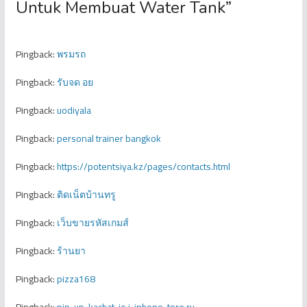
Untuk Membuat Water Tank
”
Pingback:
พรมรถ
Pingback:
รับจด อย
Pingback:
uodiyala
Pingback:
personal trainer bangkok
Pingback:
https://potentsiya.kz/pages/contacts.html
Pingback:
ติดเน็ตบ้านทรู
Pingback:
เว็บขายรหัสเกมส์
Pingback:
ร้านยา
Pingback:
pizza168
Pingback:
pin-up-kachat-io.i-iphone-tore.ru