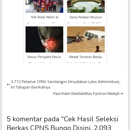
100 Anak Yatim di
Dana Alokasi Khusus
Tanjung Jabung Timur
Tanjabbar Naik 39 Miliar
Terima Bingkisan dan
Rupiah
Santunan SKK Migas -
Petr...
Kasus Penyakit Pasca
Nekat Terobos Banjir,
Banjir di Sarolangun
Satu Unit Mobil dan Dua
Melonjak,128 Warga
Sepeda Motor Hanyut
Mengalami Diare Akut
3.772 Pelamar CPNS Sarolangun Dinyatakan Lulus Administrasi,
Ini Tahapan Berikutnya
Paul Klaim Elektabilitas Fachrori Melejit
5 komentar pada “
Cek Hasil Seleksi
Berkas CPNS Bungo Disini, 2.093