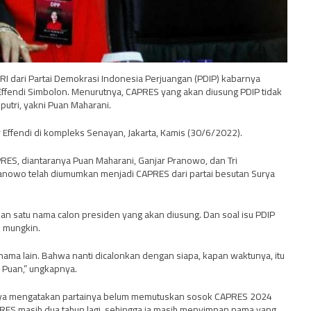
RI dari Partai Demokrasi Indonesia Perjuangan (PDIP) kabarnya
kni Effendi Simbolon. Menurutnya, CAPRES yang akan diusung PDIP tidak
putri, yakni Puan Maharani.
 Effendi di kompleks Senayan, Jakarta, Kamis (30/6/2022).
PRES, diantaranya Puan Maharani, Ganjar Pranowo, dan Tri
Pranowo telah diumumkan menjadi CAPRES dari partai besutan Surya
n satu nama calon presiden yang akan diusung. Dan soal isu PDIP
k mungkin.
nama lain. Bahwa nanti dicalonkan dengan siapa, kapan waktunya, itu
Puan,” ungkapnya.
ya mengatakan partainya belum memutuskan sosok CAPRES 2024
PRES masih dua tahun lagi, sehingga ia masih menyimpan nama yang