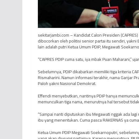
sekitarjambi.com – Kandidat Calon Presiden (CAPRES) 
dibocorkan oleh politisi senior partai itu sendiri, ya
lain adalah putri Ketua Umum PDIP, Megawati Soekarno
“CAPRES PDIP cuma satu, iya mbak Puan Maharani,” ujar
Sebelumnya, PDIP dikabarkan memiliki tiga kriteria CA
Rismaharini. Namun informasi terakhir, nama Ganjar 
Paloh yakni Nasional Demokrat.
Effendi menyebutkan, nantinya PDIP hanya memunculka
memunculkan tiga nama, menurutnya hal tersebut tida
“Sampai nanti diputuskan ibu Megawati nggak ada lagi 
ibu yang menentukan. Cuma pasca RAKERNAS ya cuma 
Ketua Umum PDIP Megawati Soekarnoputri, sebelumn
yang akan diusung partainya. Karena menurutnya, PIL