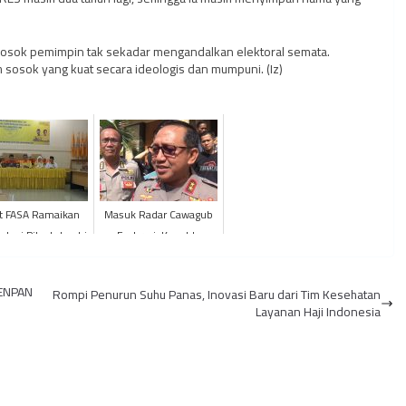
osok pemimpin tak sekadar mengandalkan elektoral semata.
sosok yang kuat secara ideologis dan mumpuni. (Iz)
t FASA Ramaikan
Masuk Radar Cawagub
stasi Pilgub Jambi
Fachrori, Kapolda
Enggan Berkomentar
MENPAN
Rompi Penurun Suhu Panas, Inovasi Baru dari Tim Kesehatan
Layanan Haji Indonesia