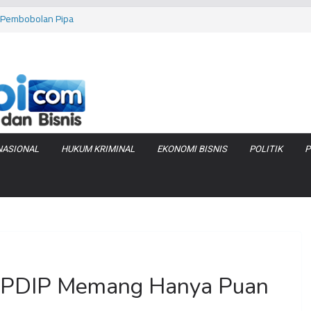
as Pembobolan Pipa
uhi Inflasi Jambi
bi Keracunan
 Produksi Air
 Tanjung Jabung
NASIONAL
HUKUM KRIMINAL
EKONOMI BISNIS
POLITIK
P
 PDIP Memang Hanya Puan