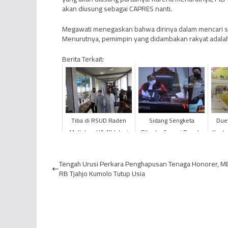
akan diusung sebagai CAPRES nanti.
Megawati menegaskan bahwa dirinya dalam mencari s
Menurutnya, pemimpin yang didambakan rakyat adalah 
Berita Terkait:
Tiba di RSUD Raden
Sidang Sengketa
Due
Mattaher, HA-NI Jalani
Pilwako Sungai Penuh,
Konte
Rangkaian Tes
Ahmadi-Santoni Dinilai
Kesehatan
Lakukan Pelanggaran
Tengah Urusi Perkara Penghapusan Tenaga Honorer, 
Admi...
RB Tjahjo Kumolo Tutup Usia