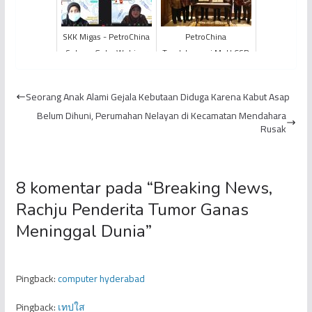
Wajib dan Ba...
Lite...
SKK Migas - PetroChina
PetroChina
Sukses Gelar Webinar
Tandatangani MoU CSR
“Vaksinasi Aman
Perusahaan bersama
Masyarakat Sehat”
Gubernur Jambi Al Haris
Seorang Anak Alami Gejala Kebutaan Diduga Karena Kabut Asap
Belum Dihuni, Perumahan Nelayan di Kecamatan Mendahara
Rusak
8 komentar pada “
Breaking News,
Rachju Penderita Tumor Ganas
Meninggal Dunia
”
Pingback:
computer hyderabad
Pingback:
เทปใส