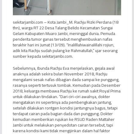
sekitarjambi.com – Kota Jambi_M. Rachju Rizki Perdana (18
thn), warga RT 22 Desa Talang Belido Kecamatan Sungai
Gelam Kabupaten Muaro Jambi, meninggal dunia. Pemuda
penderita tumor ganas tersebut menghembuskan nafas
terakhir hari ini Jumat (13/09). “Inalilllahiwainalillahi rojiun,
adik kita Rachju sudah pulang ke Rahmatullah,” ujar seorang
sumber kepada sekitarjambi.com.
Sebelumnya, Ibunda Rachju Eva menjelaskan, gejala awal
anaknya adalah sekira bulan November 2018, Rachju
mengalami sesak nafas dibagian dada sampai ke punggung,
rasanya seperti tertusuk tombak. Kemudian pada Desember
2018, keluarga membawa Rachju ke rumah sakit Royal Prima
untuk dilakukan tindakan. “Dari ciri-ciri awalnya, dokter
mengatakan ini sepertinya ada pembengkakan jantung,
setelah dilakukan rontgen kondisi jantungnya bagus, tetapi
terdapat cairan pada bagian dada dan punggung. Dokter
kemudian memberikan rujukan ke RSUD Raden Mattaher
Jambi untuk melakukan penyedotan cairan tersebut, tapi
karena kondisi kami tidak mengijinkan dalam hal faktor