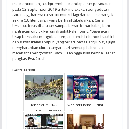
Eva menuturkan, Rachju kembali mendapatkan perawatan
pada 03 September 2019 untuk melakukan penyedotan
cairan lagi, karena cairan itu muncul lagi dan telah sebanyak
sekira 0,8 liter cairan yang berhasil dikeluarkan. Cairan
tersebut terus dilakukan sampai benar-benar habis, baru
nanti akan dirujuk ke rumah sakit Palembang. “Saya akan
tetap berusaha mengobati dengan kondisi ekonomi saat ini
dan sudah ikhlas apapun yang terjadi pada Rachju. Saya juga
mengharapkan uluran tangan dari semua pihak untuk
membantu pengobatan Rachju, sehingga bisa kembali sehat,”
pungkas Eva. (novi)
Berita Terkait:
Jelang ARMUZNA,
Webinar Literasi Digital
Jemaah Calhaj KLOTER
Kota Jambi Hadirkan
BTH 20 Jambi Sudah
Paparan “Edukasi
Laksanakan Umrah
Masyarakat Melalui