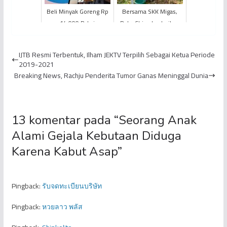
Beli Minyak Goreng Rp
Bersama SKK Migas,
14.000 Pakai
PetroChina Lestarikan
PeduliLindungi
Lingkungan Melalui
Gerakan Penanaman
IJTB Resmi Terbentuk, Ilham JEKTV Terpilih Sebagai Ketua Periode
Pohon I...
2019-2021
Breaking News, Rachju Penderita Tumor Ganas Meninggal Dunia
13 komentar pada “
Seorang Anak
Alami Gejala Kebutaan Diduga
Karena Kabut Asap
”
Pingback:
รับจดทะเบียนบริษัท
Pingback:
หวยลาว พลัส