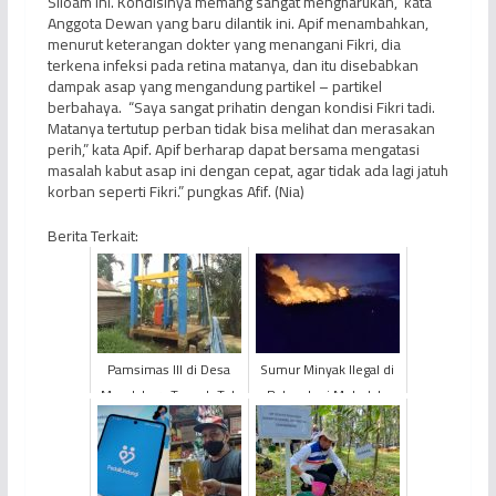
Siloam ini. Kondisinya memang sangat mengharukan,” kata
Anggota Dewan yang baru dilantik ini. Apif menambahkan,
menurut keterangan dokter yang menangani Fikri, dia
terkena infeksi pada retina matanya, dan itu disebabkan
dampak asap yang mengandung partikel – partikel
berbahaya. “Saya sangat prihatin dengan kondisi Fikri tadi.
Matanya tertutup perban tidak bisa melihat dan merasakan
perih,” kata Apif. Apif berharap dapat bersama mengatasi
masalah kabut asap ini dengan cepat, agar tidak ada lagi jatuh
korban seperti Fikri.” pungkas Afif. (Nia)
Berita Terkait:
Pamsimas III di Desa
Sumur Minyak Ilegal di
Mendahara Tengah Tak
Batanghari Meledak,
Berfungsi
Satu Orang Tewas