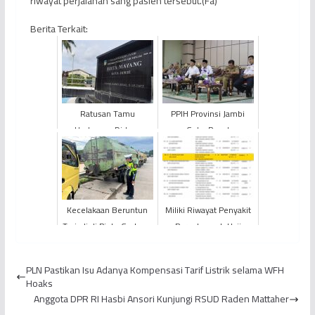
riwayat perjalanan sang pasien tersebut.(Fa)
Berita Terkait:
Ratusan Tamu
PPIH Provinsi Jambi
Undangan Diduga
Gelar Rapat
Keracunan Setelah
Pemulangan Jemaah
Makan di Perayaan HUT
Haji
ke-50 PDAM Tirta...
Kecelakaan Beruntun
Miliki Riwayat Penyakit
Terjadi di Pintu Gerbang
Paru, Jemaah Haji
Tol Pijoan
KLOTER BTH 27 Asal
Kabupaten TANJAB
PLN Pastikan Isu Adanya Kompensasi Tarif Listrik selama WFH
Barat W...
Hoaks
Anggota DPR RI Hasbi Ansori Kunjungi RSUD Raden Mattaher