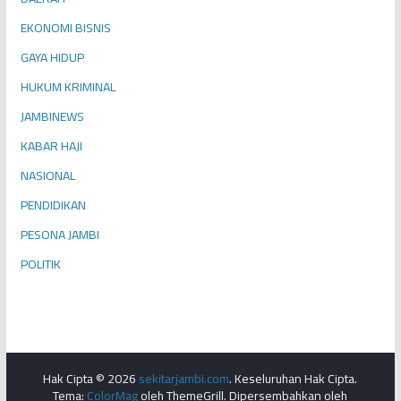
EKONOMI BISNIS
GAYA HIDUP
HUKUM KRIMINAL
JAMBINEWS
KABAR HAJI
NASIONAL
PENDIDIKAN
PESONA JAMBI
POLITIK
Hak Cipta © 2026
sekitarjambi.com
. Keseluruhan Hak Cipta.
Tema:
ColorMag
oleh ThemeGrill. Dipersembahkan oleh