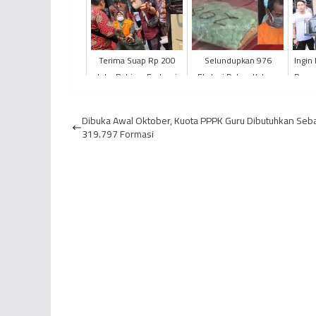
Terima Suap Rp 200
Selundupkan 976
Ingin
Juta, Rahima Fachrori
Ekstasi Dalam Kaleng
Pemu
Jalani Sidang Perdana
Biskuit, Seorang Bandar
Diciduk
Dibuka Awal Oktober, Kuota PPPK Guru Dibutuhkan Seb
319.797 Formasi