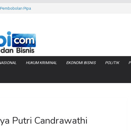
as Pembobolan Pipa
uhi Inflasi Jambi
bi Keracunan
 Produksi Air
 Tanjung Jabung
NASIONAL
HUKUM KRIMINAL
EKONOMI BISNIS
POLITIK
P
ya Putri Candrawathi