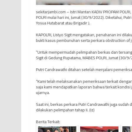
sekitarjambi.com – Istri Mantan KADIV PROPAM POLRI,
POLRI mulai hari ini, Jumat (30/9/2022). Diketahui, P
Yosua Hutabarat atau Brigadir J.
KAPOLRI, Listyo Sigit mengatakan, penahanan ini di
bukti kasus pembunuhan serta perkara obstruction of j
“Untuk mempermudah pelimpahan berkas dan tersangka,
Sigit di Gedung Rupatama, MABES POLRI, Jumat (30/9/
Putri Candrawathi ditahan setelah menjalani pemeriks
“Kami telah melaksanakan pemeriksaan terkait dengan
saja kami mendapatkan laporan bahwa terkait kondisi j
ujarnya.
Saat ini, berkas perkara Putri Candrawathi juga suda
dilakukan pelimpahan tahap II. (Iz)
Berita Terkait: