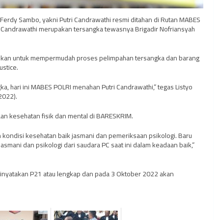
 Ferdy Sambo, yakni Putri Candrawathi resmi ditahan di Rutan MABES
utri Candrawathi merupakan tersangka tewasnya Brigadir Nofriansyah
lakukan untuk mempermudah proses pelimpahan tersangka dan barang
ustice.
 hari ini MABES POLRI menahan Putri Candrawathi,” tegas Listyo
2022).
aan kesehatan fisik dan mental di BARESKRIM.
 kondisi kesehatan baik jasmani dan pemeriksaan psikologi. Baru
asmani dan psikologi dari saudara PC saat ini dalam keadaan baik,”
h dinyatakan P21 atau lengkap dan pada 3 Oktober 2022 akan