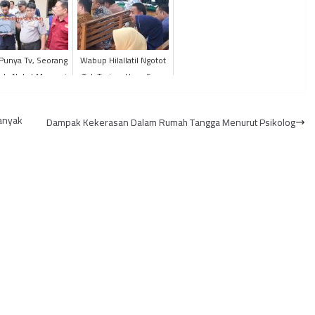
 Punya Tv, Seorang
Wabup Hilallatil Ngotot
da Nekat Mencuri
Tak Terima Uang Suap
anyak
Dampak Kekerasan Dalam Rumah Tangga Menurut Psikolog