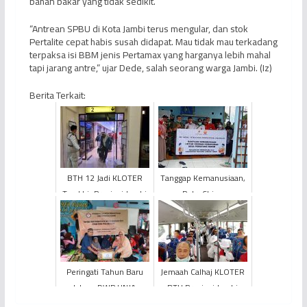
bahan bakar yang tidak sedikit.
“Antrean SPBU di Kota Jambi terus mengular, dan stok
Pertalite cepat habis susah didapat. Mau tidak mau terkadang
terpaksa isi BBM jenis Pertamax yang harganya lebih mahal
tapi jarang antre,” ujar Dede, salah seorang warga Jambi. (Iz)
Berita Terkait:
BTH 12 Jadi KLOTER
Tanggap Kemanusiaan,
Terakhir Provinsi Jambi
PetroChina
yang Tiba di Tanah Air
Distribusikan Bantuan
Untuk Penyintas
Kebakaran Desa ...
Peringati Tahun Baru
Jemaah Calhaj KLOTER
Islam, DWP UNJA
BTH Provinsi Jambi
Berbagi Keberkahan
Diberangkatkan ke