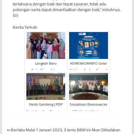
terlaksana dengan baik dan tepat sasaran, tidak ada
potongan serta dapat dimanfaatkan dengan baik,” imbuhnya.
(Iz)
Berita Terkait:
Langkah Baru
KEMENKOMINFO Gelar
PetroChina dalam
Webinar Ajarkan Siswa/i
Mendorong Literasi
SMP Negeri 7 Muaro
Berbasis Inklusi Sosial
Jambi Tentang
di Kabupaten...
Pendidika...
Hasbi Gandeng LPDP
Sosialisasi Beasiswa ke
Sosialisasikan Beasiswa
UIN, Hasbi: Kita Ingin
Dosen dan Mahasiswa
SDM Jambi Maju
di Universitas Jambi
Berlaku Mulai 1 Januari 2023, 3 Jenis BBM Ini Akan Ditiadakan