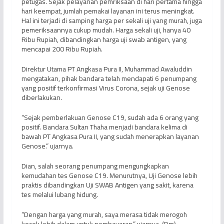
petugas. Sejak pelayanan pemriksaan di hari pertama hingga
hari keempat, jumlah pemakai layanan ini terus meningkat.
Hal ini terjadi di samping harga per sekali uji yang murah, juga
pemeriksaannya cukup mudah. Harga sekali uji, hanya 40
Ribu Rupiah, dibandingkan harga uji swab antigen, yang
mencapai 200 Ribu Rupiah.
Direktur Utama PT Angkasa Pura II, Muhammad Awaluddin
mengatakan, pihak bandara telah mendapati 6 penumpang
yang positif terkonfirmasi Virus Corona, sejak uji Genose
diberlakukan.
“Sejak pemberlakuan Genose C19, sudah ada 6 orang yang
positif. Bandara Sultan Thaha menjadi bandara kelima di
bawah PT Angkasa Pura II, yang sudah menerapkan layanan
Genose.” ujarnya.
Dian, salah seorang penumpang mengungkapkan
kemudahan tes Genose C19. Menurutnya, Uji Genose lebih
praktis dibandingkan Uji SWAB Antigen yang sakit, karena
tes melalui lubang hidung.
“Dengan harga yang murah, saya merasa tidak merogoh
kocek lebih dalam untuk pembayaran.” ujarnya. (Dm)