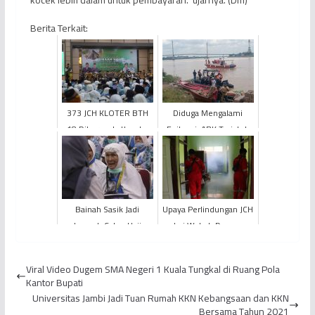
Berita Terkait:
373 JCH KLOTER BTH
Diduga Mengalami
18 Diberangkatkan ke
Epilepsi, ABK Terjatuh
Tanah Suci
di Pelabuhan Pasir
Jambi
Bainah Sasik Jadi
Upaya Perlindungan JCH
Jemaah Calon Haji
dari Wabah Demam
Tertua Jambi Pada
Berdarah dan Covid-19,
Tahun 2023
Asrama Haji Embarkasi
Viral Video Dugem SMA Negeri 1 Kuala Tungkal di Ruang Pola
...
Kantor Bupati
Universitas Jambi Jadi Tuan Rumah KKN Kebangsaan dan KKN
Bersama Tahun 2021