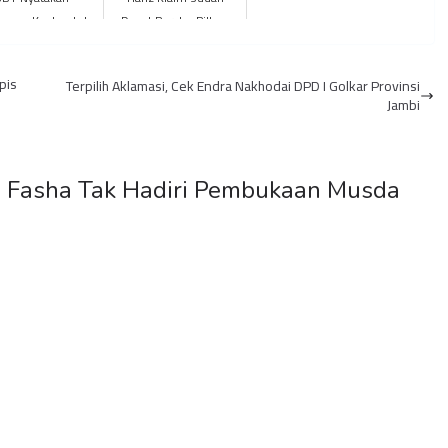
ngan Kuat untuk
Dapat Perahu Pilbup
abowo Subianto
Batanghari
am PILPRES 2024
pis
Terpilih Aklamasi, Cek Endra Nakhodai DPD I Golkar Provinsi
Jambi
n Fasha Tak Hadiri Pembukaan Musda