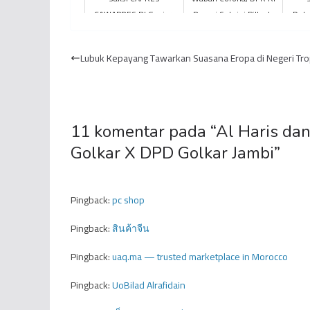
CAWAPRES RI Ganjar-
Resmi Setujui Pilkada
Duku
Mahfud Tolak
Serentak 2020 Ditunda
Pr
Tandatangani Hasil
dal
Lubuk Kepayang Tawarkan Suasana Eropa di Negeri Tro
Rapat Pleno di Kota J...
11 komentar pada “
Al Haris da
Golkar X DPD Golkar Jambi
”
Pingback:
pc shop
Pingback:
สินค้าจีน
Pingback:
uaq.ma — trusted marketplace in Morocco
Pingback:
UoBilad Alrafidain