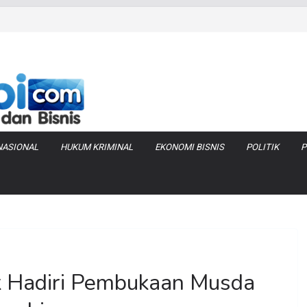
as Pembobolan Pipa
uhi Inflasi Jambi
bi Keracunan
 Produksi Air
 Tanjung Jabung
NASIONAL
HUKUM KRIMINAL
EKONOMI BISNIS
POLITIK
P
k Hadiri Pembukaan Musda