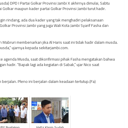
da) DPD I Partai Golkar Provinsi Jambi X akhirnya dimulai, Sabtu
 Golkar maupun kader partai Golkar Provinsi Jambi turut hadir.
ingin rindang, ada dua kader yang tak menghadiri pelaksanaan
lkar Provinsi Jambi yang juga Wali Kota Jambi Syarif Fasha dan
n Mabruri membenarkan jika Al Haris saat ini tidak hadir dalam musda.
musda,” ujarnya kepada sekitarjambi.com.
ke agenda Musda, saat dikonfirmasi pihak Fasha mengatakan bahwa
n hadir. “Bapak lagi ada kegiatan di Sabak,” ujar Nico saat
 berjalan. Pleno ini berjalan dalam keadaan tertutup.(Fa)
SBY Nyatakan
Hafiz Klaim Sudah