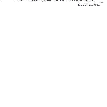
Pertama di Indonesia, Kartu Pelanggan Gas Ala Fasha Jadi Role
I...
Model Nasional