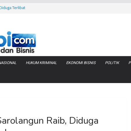
iduga Terlibat
 Bara di KCBN
rtamax Jadi Rp
Anggaran
va Zenix di
NASIONAL
HUKUM KRIMINAL
EKONOMI BISNIS
POLITIK
P
arolangun Raib, Diduga