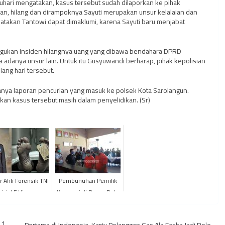
uhari mengatakan, kasus tersebut sudah dilaporkan ke pihak
an, hilang dan dirampoknya Sayuti merupakan unsur kelalaian dan
katakan Tantowi dapat dimaklumi, karena Sayuti baru menjabat
gukan insiden hilangnya uang yang dibawa bendahara DPRD
 adanya unsur lain. Untuk itu Gusyuwandi berharap, pihak kepolisian
ang hari tersebut.
ya laporan pencurian yang masuk ke polsek Kota Sarolangun.
an kasus tersebut masih dalam penyelidikan. (Sr)
 Ahli Forensik TNI
Pembunuhan Pemilik
nisial F Hingga
Koperasi di Bagan Pete
erapa Gabungan
Terencana
r Ahli Forensik di
11