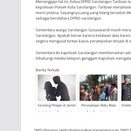
Menanggapi hal ini, Ketua DPRD Sarolangun Tantowi Ja
kepolisian Polsek Kota Sarolangun. Tantowi menjelask
murni pidana. Sayangnya uang yang hilang tersebut di
sebagai bendahara DPRD sarolangun.
Sementara warga Sarolangun Gusyuwandi masih mera
Sarolangun. Apakah benar karena kelalaian atau karena
segera mengusut tuntas kasus perampokan terjadi di si
Sementara itu kapolsek Sarolangun membenarkan adan
Dihubungi melalui telepon genggam Kapolsek mengatak
Berita Terkait:
Seorang Pelajar di Jambi
Perusahaan Batu Bara
Dokter
Jadi Korban Pencabulan
Tak Tepati Janji,
I
Ratusan Warga Blokir
Beb
Jalan Arah Pelabuhan
Dokte
SMSI Provinsi Jambi Rampungkan Kepengurusan SMSI 