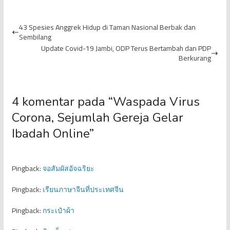
Temui Mahasiswa di
Peringati Malam Nisfu
Pintu Masuk Gedung
Sya’ban
43 Spesies Anggrek Hidup di Taman Nasional Berbak dan
yang ...
Sembilang
Update Covid-19 Jambi, ODP Terus Bertambah dan PDP
Berkurang
4 komentar pada “
Waspada Virus
Corona, Sejumlah Gereja Gelar
Ibadah Online
”
Pingback:
จอสัมผัสอัจฉริยะ
Pingback:
เรียนภาษาจีนที่ประเทศจีน
Pingback:
กระเป๋าผ้า