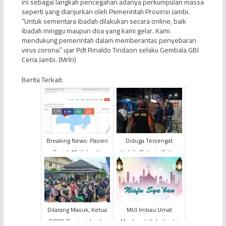
ini sebagai langkah pencegahan adanya perkumpulan massa
seperti yang dianjurkan oleh Pemerintah Provinsi Jambi.
“Untuk sementara ibadah dilakukan secara online, baik
ibadah minggu maupun doa yang kami gelar. Kami
mendukung pemerintah dalam memberantas penyebaran
virus corona.” ujar Pdt Rinaldo Tindaon selaku Gembala GBI
Ceria Jambi. (Mrln)
Berita Terkait:
Breaking News: Pasien
Diduga Tersengat
Covid-19 di Jambi
Listrik, Pekerja Galian
Bertambah, Total Jadi
Proyek IPAL di Kota
13 Orang
Jambi Ditemukan Tewas
Dilarang Masuk, Ketua
MUI Imbau Umat
DPRD Provinsi Jambi
Muslim di Kota Jambi