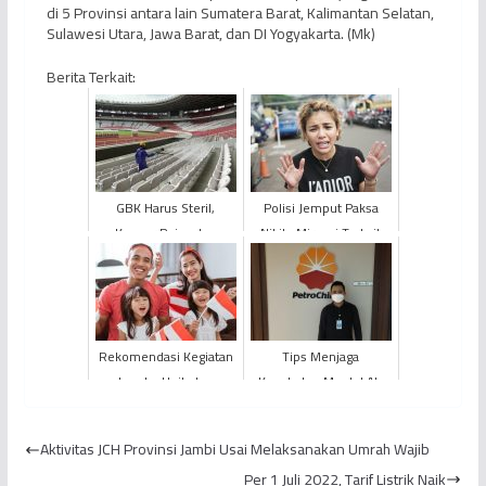
di 5 Provinsi antara lain Sumatera Barat, Kalimantan Selatan,
Sulawesi Utara, Jawa Barat, dan DI Yogyakarta. (Mk)
Berita Terkait:
GBK Harus Steril,
Polisi Jemput Paksa
Konser Raisa dan
Nikita Mirzani Terkait
BLACKPINK Terancam
Kasus Penganiayaan
Batal
Rekomendasi Kegiatan
Tips Menjaga
Lomba Unik dan
Kesehatan Mental Ala
Mendidik untuk
PetroChina
Memeriahkan HUT ke-
Aktivitas JCH Provinsi Jambi Usai Melaksanakan Umrah Wajib
78 RI
Per 1 Juli 2022, Tarif Listrik Naik