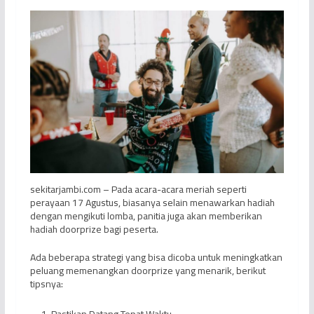
sekitarjambi.com – Pada acara-acara meriah seperti
perayaan 17 Agustus, biasanya selain menawarkan hadiah
dengan mengikuti lomba, panitia juga akan memberikan
hadiah doorprize bagi peserta.
Ada beberapa strategi yang bisa dicoba untuk meningkatkan
peluang memenangkan doorprize yang menarik, berikut
tipsnya: