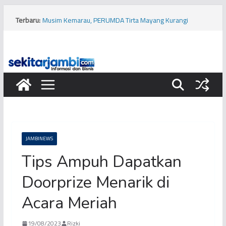
Skip
to
Terbaru:
Musim Kemarau, PERUMDA Tirta Mayang Kurangi
content
Produksi Air Bersih
Tragis, Dua Bocah Diserang Buaya di Kabupaten Tanjung
Jabung Barat
Terbongkar! Kios Pinggir Jalan Dijadikan Markas
Pembobolan Pipa Minyak Pertamina di Kota Jambi
Bukan Hanya Cabai, Jengkol Ternyata Ikut Pengaruhi
Inflasi Jambi
Viral! Diduga Siswa Sekolah Rakyat di Kota Jambi
Keracunan Makanan
JAMBINEWS
Tips Ampuh Dapatkan
Doorprize Menarik di
Acara Meriah
19/08/2023
Rizki