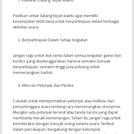
Pastikan Datang Tepat Waktu
Pastikan untuk datang tepat waktu agar memiliki
kesempatan lebih lama untuk berpartisipasi dalam berbagai
aktivitas acara.
Berpartisipasi Dalam Setiap Kegiatan
Jangan ragu untuk ikut serta dalam semua kegiatan game dan
kontes yang diselenggarakan, karena semakin banyak
berpartisipasi, semakin tinggi pula peluang untuk
memenangkan hadiah.
Mencari Petunjuk dari Panitia
Cobalah untuk memperhatikan petunjuk atau indikasi dari
penyelenggara acara tentang cara memenangkan doorprize.
Mungkin ada petunjuk tersirat atau tanda-tanda yang dapat
membantu meraih kemenangan. Selain itu, jangan ragu untuk
berinteraksi dengan banyak orang selama acara. Terlibat
dalam percakapan, bergabung dengan kelompok