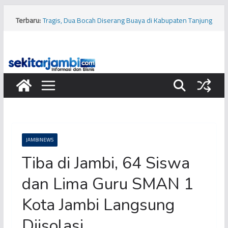
Skip
to
Terbaru:
Tragis, Dua Bocah Diserang Buaya di Kabupaten Tanjung
content
Jabung Barat
Terbongkar! Kios Pinggir Jalan Dijadikan Markas
Pembobolan Pipa Minyak Pertamina di Kota Jambi
Bukan Hanya Cabai, Jengkol Ternyata Ikut Pengaruhi
Inflasi Jambi
Viral! Diduga Siswa Sekolah Rakyat di Kota Jambi
Keracunan Makanan
Musim Kemarau, PERUMDA Tirta Mayang Kurangi
Produksi Air Bersih
JAMBINEWS
Tiba di Jambi, 64 Siswa
dan Lima Guru SMAN 1
Kota Jambi Langsung
Diisolasi