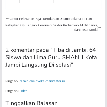
Fenomena “Panic
Makin Keruh, Warga
Buying”
Kota Jambi Terancam
Krisis Air Bersih
Kantor Pelayanan Pajak Kendaraan Ditutup Selama 14 Hari
Kebijakan OJK Tangani Corona di Sektor Perbankan, Multifinance,
dan Pasar Modal
2 komentar pada “
Tiba di Jambi, 64
Siswa dan Lima Guru SMAN 1 Kota
Jambi Langsung Diisolasi
”
Pingback:
dizain-cheloveka-manifestor.ru
Pingback:
Lider
Tinggalkan Balasan