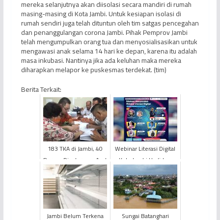
mereka selanjutnya akan diisolasi secara mandiri di rumah
masing-masing di Kota Jambi. Untuk kesiapan isolasi di
rumah sendiri juga telah dituntun oleh tim satgas pencegahan
dan penanggulangan corona Jambi. Pihak Pemprov Jambi
telah mengumpulkan orang tua dan menyosialisasikan untuk
mengawasi anak selama 14 hari ke depan, karena itu adalah
masa inkubasi. Nantinya jika ada keluhan maka mereka
diharapkan melapor ke puskesmas terdekat. (tim)
Berita Terkait:
183 TKA di Jambi, 40
Webinar Literasi Digital
Persen Diantaranya Asal
Kota Jambi Hadirkan
Cina
Paparan “Edukasi
Masyarakat Melalui
Lite...
Jambi Belum Terkena
Sungai Batanghari