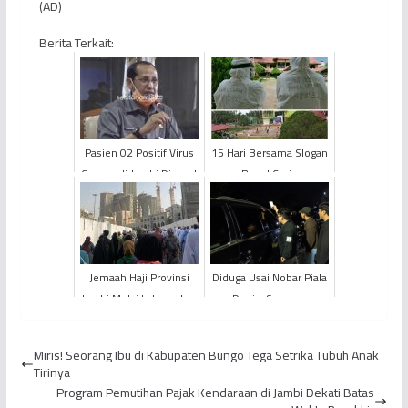
(AD)
Berita Terkait:
Pasien 02 Positif Virus
15 Hari Bersama Slogan
Corona di Jambi Dirawat
Bapel Ceria
di Kerinci
Jemaah Haji Provinsi
Diduga Usai Nobar Piala
Jambi Mulai Laksanakan
Dunia, Seorang
Umrah Sunah Secara
Pengendara Sepeda
Mandiri
Motor Tewas dalam
Miris! Seorang Ibu di Kabupaten Bungo Tega Setrika Tubuh Anak
Kecelakaan...
Tirinya
Program Pemutihan Pajak Kendaraan di Jambi Dekati Batas