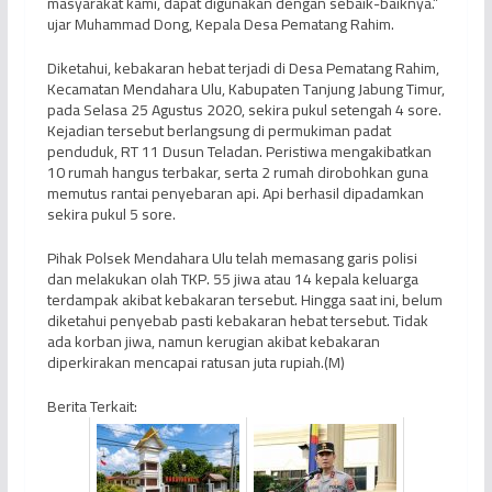
masyarakat kami, dapat digunakan dengan sebaik-baiknya.”
ujar Muhammad Dong, Kepala Desa Pematang Rahim.
Diketahui, kebakaran hebat terjadi di Desa Pematang Rahim,
Kecamatan Mendahara Ulu, Kabupaten Tanjung Jabung Timur,
pada Selasa 25 Agustus 2020, sekira pukul setengah 4 sore.
Kejadian tersebut berlangsung di permukiman padat
penduduk, RT 11 Dusun Teladan. Peristiwa mengakibatkan
10 rumah hangus terbakar, serta 2 rumah dirobohkan guna
memutus rantai penyebaran api. Api berhasil dipadamkan
sekira pukul 5 sore.
Pihak Polsek Mendahara Ulu telah memasang garis polisi
dan melakukan olah TKP. 55 jiwa atau 14 kepala keluarga
terdampak akibat kebakaran tersebut. Hingga saat ini, belum
diketahui penyebab pasti kebakaran hebat tersebut. Tidak
ada korban jiwa, namun kerugian akibat kebakaran
diperkirakan mencapai ratusan juta rupiah.(M)
Berita Terkait: