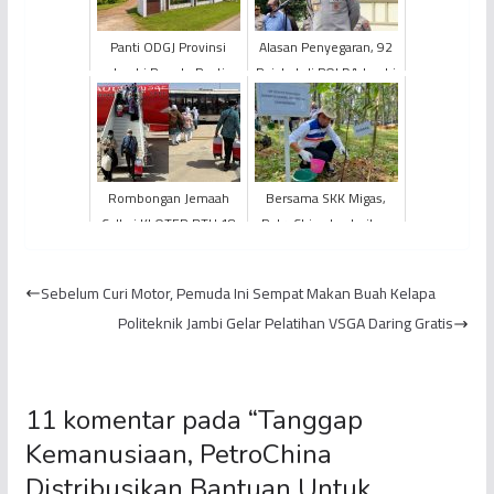
Panti ODGJ Provinsi
Alasan Penyegaran, 92
Jambi Penuh, Panti
Pejabat di POLDA Jambi
Urung Terima
Dimutasi
Tambahan Pasien
Rombongan Jemaah
Bersama SKK Migas,
Calhaj KLOTER BTH 18
PetroChina Lestarikan
Tiba di Madinah
Lingkungan Melalui
Gerakan Penanaman
Sebelum Curi Motor, Pemuda Ini Sempat Makan Buah Kelapa
Pohon I...
Politeknik Jambi Gelar Pelatihan VSGA Daring Gratis
11 komentar pada “
Tanggap
Kemanusiaan, PetroChina
Distribusikan Bantuan Untuk